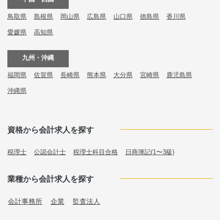
鳥取県
島根県
岡山県
広島県
山口県
徳島県
香川県
愛媛県
高知県
九州・沖縄
福岡県
佐賀県
長崎県
熊本県
大分県
宮崎県
鹿児島県
沖縄県
資格から会計求人を探す
税理士
公認会計士
税理士科目合格
日商簿記(1〜3級)
業種から会計求人を探す
会計事務所
企業
監査法人