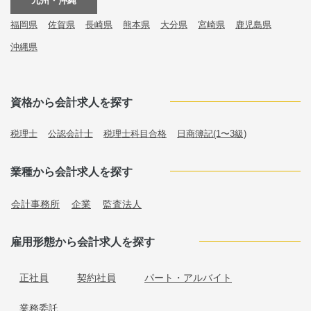
九州・沖縄
福岡県
佐賀県
長崎県
熊本県
大分県
宮崎県
鹿児島県
沖縄県
資格から会計求人を探す
税理士
公認会計士
税理士科目合格
日商簿記(1〜3級)
業種から会計求人を探す
会計事務所
企業
監査法人
雇用形態から会計求人を探す
正社員
契約社員
パート・アルバイト
業務委託