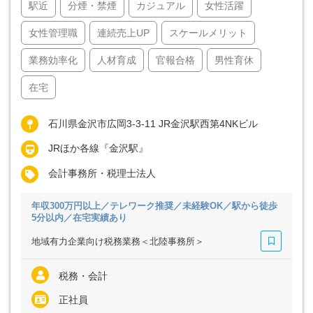
駅近
分煙・禁煙
カジュアル
女性活躍
女性管理職
連続売上UP
スケールメリット
業務効率化
人材育成
官報合格
男性育休
在宅
石川県金沢市広岡3-3-11 JR金沢駅西第4NKビル
JRほか各線『金沢駅』
会計事務所・税理士法人
年収300万円以上／テレワーク推奨／未経験OK／駅から徒歩
5分以内／在宅実績あり
地域有力企業向け税務業務＜北陸事務所＞
税務・会計
正社員