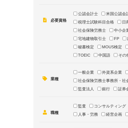
公認会計士
米国公認会
必要資格
税理士試験科目合格
日
社会保険労務士
中小企
宅地建物取引士
FP
秘書検定
MOUS検定
TOEIC
中国語
その
一般企業
外資系企業
業種
社会保険労務士事務所・社
監査法人
銀行
証券
監査
コンサルティング
職種
人事・労務
経営企画