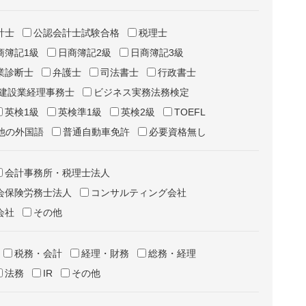
計士
公認会計士試験合格
税理士
商簿記1級
日商簿記2級
日商簿記3級
業診断士
弁護士
司法書士
行政書士
建設業経理事務士
ビジネス実務法務検定
英検1級
英検準1級
英検2級
TOEFL
他の外国語
普通自動車免許
必要資格無し
会計事務所・税理士法人
会保険労務士法人
コンサルティング会社
会社
その他
税務・会計
経理・財務
総務・経理
法務
IR
その他