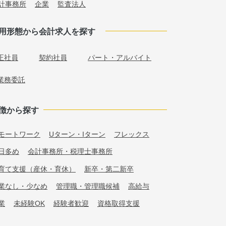
計事務所
企業
監査法人
用形態から会計求人を探す
正社員
契約社員
パート・アルバイト
業務委託
徴から探す
モートワーク
Uターン・Iターン
フレックス
日多め
会計事務所・税理士事務所
育て支援（産休・育休）
新卒・第二新卒
業なし・少なめ
管理職・管理職候補
高給与
業
未経験OK
経験者歓迎
資格取得支援