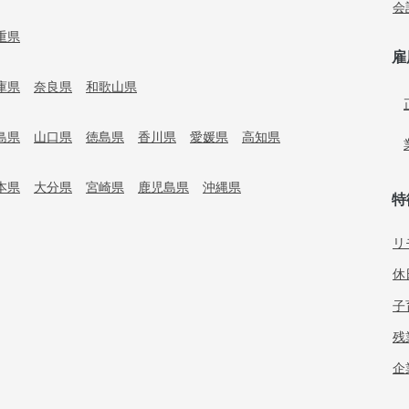
会
重県
雇
庫県
奈良県
和歌山県
島県
山口県
徳島県
香川県
愛媛県
高知県
本県
大分県
宮崎県
鹿児島県
沖縄県
特
リ
休
子
残
企