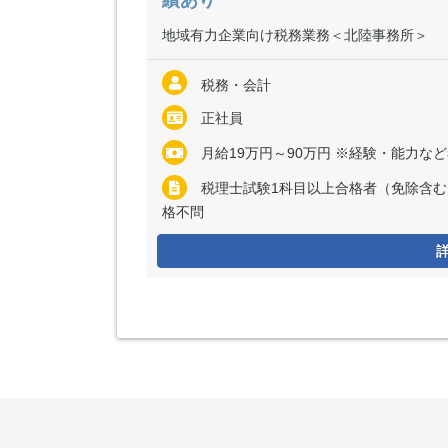
績あり
地域有力企業向け税務業務＜北陸事務所＞
税務・会計
正社員
月給19万円～90万円 ※経験・能力など考慮の上、決定いたします ※アソシエイト
税理士試験1科目以上合格者（免除含む
格不問