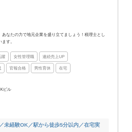
、あなたの力で地元企業を盛り立てましょう！税理士とし
います。
活躍
女性管理職
連続売上UP
成
官報合格
男性育休
在宅
NKビル
奨／未経験OK／駅から徒歩5分以内／在宅実