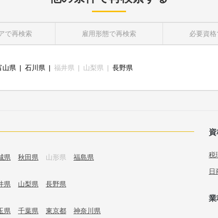
ア
で再検索
雇用形態
で再検索
必要資格
富山県
石川県
福井県
山梨県
長野県
資
税
城県
秋田県
山形県
福島県
日
井県
山梨県
長野県
業
玉県
千葉県
東京都
神奈川県