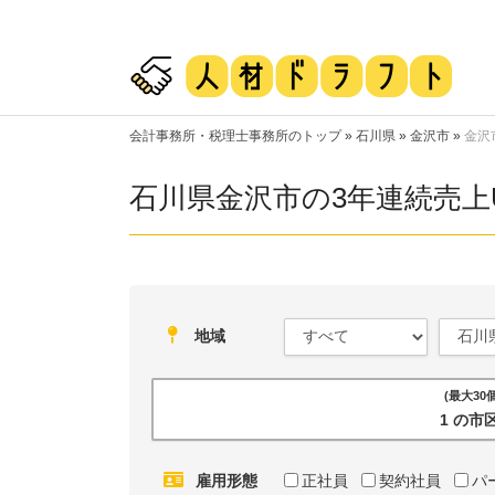
会計事務所・税理士事務所のトップ
»
石川県
»
金沢市
»
金沢
石川県金沢市の3年連続売上
地域
(最大3
1 の
雇用形態
正社員
契約社員
パ