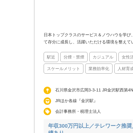
日本トップクラスのサービス＆ノウハウを学び
て存分に成長し、活躍いただける環境を整えて
駅近
分煙・禁煙
カジュアル
女性
スケールメリット
業務効率化
人材育
石川県金沢市広岡3-3-11 JR金沢駅西第4
JRほか各線『金沢駅』
会計事務所・税理士法人
年収300万円以上／テレワーク推