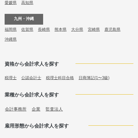
愛媛県
高知県
九州・沖縄
福岡県
佐賀県
長崎県
熊本県
大分県
宮崎県
鹿児島県
沖縄県
資格から会計求人を探す
税理士
公認会計士
税理士科目合格
日商簿記(1〜3級)
業種から会計求人を探す
会計事務所
企業
監査法人
雇用形態から会計求人を探す