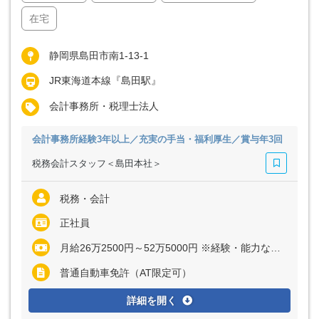
在宅
静岡県島田市南1-13-1
JR東海道本線『島田駅』
会計事務所・税理士法人
会計事務所経験3年以上／充実の手当・福利厚生／賞与年3回
税務会計スタッフ＜島田本社＞
税務・会計
正社員
月給26万2500円～52万5000円 ※経験・能力など考慮の上、決定いたします ※上記に固定残業代（月40時間分＝6万2500円～12万5000円）を含む ※超過分は別途全額支給
普通自動車免許（AT限定可）
詳細を開く