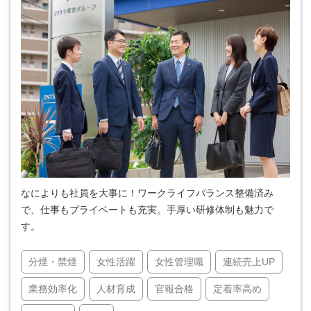
なによりも社員を大事に！ワークライフバランス整備済み
で、仕事もプライベートも充実。手厚い研修体制も魅力で
す。
分煙・禁煙
女性活躍
女性管理職
連続売上UP
業務効率化
人材育成
官報合格
定着率高め