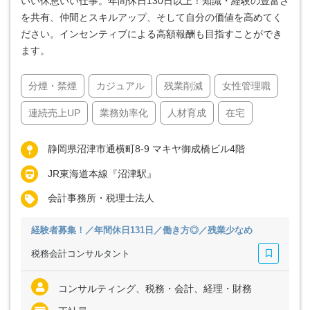
いい休息いい仕事。年間休日130日以上！知識・経験の豊富さ
を共有、仲間とスキルアップ、そして自分の価値を高めてく
ださい。インセンティブによる高額報酬も目指すことができ
ます。
分煙・禁煙
カジュアル
残業削減
女性管理職
連続売上UP
業務効率化
人材育成
在宅
静岡県沼津市通横町8-9 マキヤ御成橋ビル4階
JR東海道本線『沼津駅』
会計事務所・税理士法人
経験者募集！／年間休日131日／働き方◎／残業少なめ
税務会計コンサルタント
コンサルティング、税務・会計、経理・財務