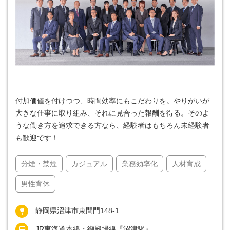
付加価値を付けつつ、時間効率にもこだわりを。やりがいが
大きな仕事に取り組み、それに見合った報酬を得る。そのよ
うな働き方を追求できる方なら、経験者はもちろん未経験者
も歓迎です！
分煙・禁煙
カジュアル
業務効率化
人材育成
男性育休
静岡県沼津市東間門148-1
JR東海道本線・御殿場線『沼津駅』