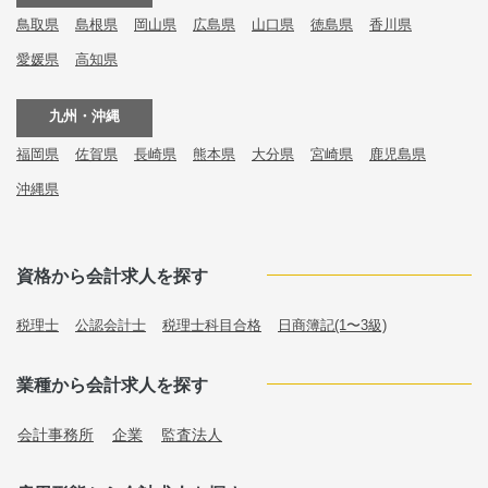
鳥取県
島根県
岡山県
広島県
山口県
徳島県
香川県
愛媛県
高知県
九州・沖縄
福岡県
佐賀県
長崎県
熊本県
大分県
宮崎県
鹿児島県
沖縄県
資格から会計求人を探す
税理士
公認会計士
税理士科目合格
日商簿記(1〜3級)
業種から会計求人を探す
会計事務所
企業
監査法人