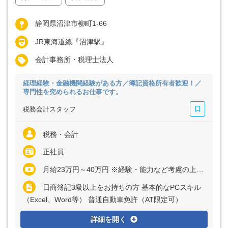
静岡県沼津市柳町1-66
JR東海道線『沼津駅』
会計事務所・税理士法人
経理経験・金融機関経験がある方／簿記資格所有者歓迎！／
専門性を究められるお仕事です。
税務会計スタッフ
税務・会計
正社員
月給23万円～40万円 ※経験・能力など考慮の上、決定いたします ※上記に固定残業代（月30時間分＝4万2000円～7万4000円）を含む ※超過分は別途全額支給
日商簿記3級以上をお持ちの方 基本的なPCスキル
（Excel、Word等） 普通自動車免許（AT限定可）
詳細を開く