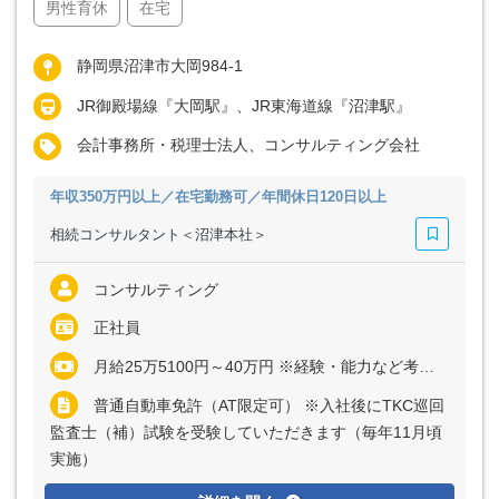
男性育休
在宅
静岡県沼津市大岡984-1
JR御殿場線『大岡駅』、JR東海道線『沼津駅』
会計事務所・税理士法人、コンサルティング会社
年収350万円以上／在宅勤務可／年間休日120日以上
相続コンサルタント＜沼津本社＞
コンサルティング
正社員
月給25万5100円～40万円 ※経験・能力など考慮の上、決定いたします ※上記に固定残業代（月20～40時間分＝2万8500円～8万5500円）を含む ※超過分は別途全額支給
普通自動車免許（AT限定可） ※入社後にTKC巡回
監査士（補）試験を受験していただきます（毎年11月頃
実施）