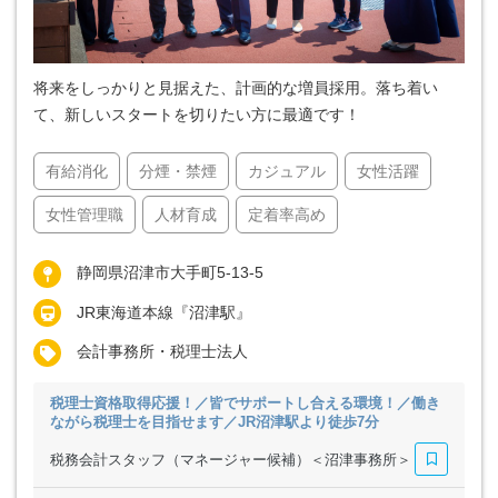
将来をしっかりと見据えた、計画的な増員採用。落ち着い
て、新しいスタートを切りたい方に最適です！
有給消化
分煙・禁煙
カジュアル
女性活躍
女性管理職
人材育成
定着率高め
静岡県沼津市大手町5-13-5
JR東海道本線『沼津駅』
会計事務所・税理士法人
税理士資格取得応援！／皆でサポートし合える環境！／働き
ながら税理士を目指せます／JR沼津駅より徒歩7分
税務会計スタッフ（マネージャー候補）＜沼津事務所＞