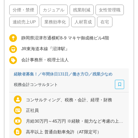
分煙・禁煙
カジュアル
残業削減
女性管理職
連続売上UP
業務効率化
人材育成
在宅
静岡県沼津市通横町8-9 マキヤ御成橋ビル4階
JR東海道本線『沼津駅』
会計事務所・税理士法人
経験者募集！／年間休日131日／働き方◎／残業少なめ
税務会計コンサルタント
コンサルティング、税務・会計、経理・財務
正社員
月給30万円～45万円 ※経験・能力など考慮の上、決定いたします ※上記に固定残業代（月30時間分＝6万2000円～9万2000円）を含む ※超過分は別途全額支給
高卒以上 普通自動車免許（AT限定可）