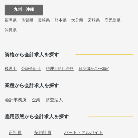
九州・沖縄
福岡県
佐賀県
長崎県
熊本県
大分県
宮崎県
鹿児島県
沖縄県
資格から会計求人を探す
税理士
公認会計士
税理士科目合格
日商簿記(1〜3級)
業種から会計求人を探す
会計事務所
企業
監査法人
雇用形態から会計求人を探す
正社員
契約社員
パート・アルバイト