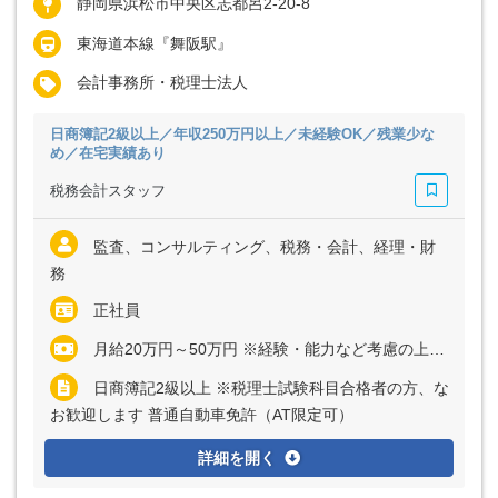
静岡県浜松市中央区志都呂2-20-8
東海道本線『舞阪駅』
会計事務所・税理士法人
日商簿記2級以上／年収250万円以上／未経験OK／残業少な
め／在宅実績あり
税務会計スタッフ
監査、コンサルティング、税務・会計、経理・財
務
正社員
月給20万円～50万円 ※経験・能力など考慮の上、決定いたします ※残業代は全額支給
日商簿記2級以上 ※税理士試験科目合格者の方、な
お歓迎します 普通自動車免許（AT限定可）
詳細を開く