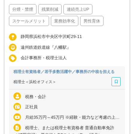
分煙・禁煙
残業削減
連続売上UP
スケールメリット
業務効率化
男性育休
静岡県浜松市中央区中沢町29-11
遠州鉄道鉄道線『八幡駅』
会計事務所・税理士法人
税理士有資格者／若手多数活躍中／事務所の中核を担える
税理士＜浜松オフィス＞
税務・会計
正社員
月給35万円～45万円 ※経験・能力など考慮の上、決定いたします ※残業代は全額支給
税理士、または税理士有資格者 普通自動車免許