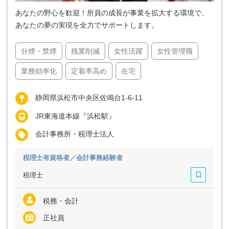
あなたの野心を歓迎！所員の成長が事業を拡大する環境で、
あなたの夢の実現を全力でサポートします。
分煙・禁煙
残業削減
女性活躍
女性管理職
業務効率化
定着率高め
在宅
静岡県浜松市中央区佐鳴台1-6-11
JR東海道本線『浜松駅』
会計事務所・税理士法人
税理士有資格者／会計事務経験者
税理士
税務・会計
正社員