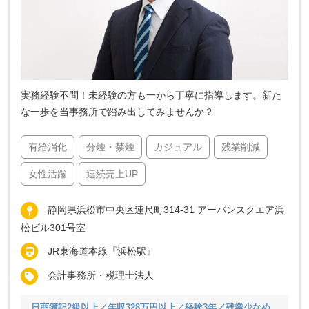
実務経験不問！未経験の方も一から丁寧に指導します。新た
な一歩を当事務所で踏み出してみませんか？
有給消化
分煙・禁煙
カジュアル
残業削減
女性活躍
連続売上UP
静岡県浜松市中央区連尺町314-31 アーバンスクエア浜
松ビル301号室
JR東海道本線『浜松駅』
会計事務所・税理士法人
日商簿記2級以上／年収328万円以上／経験3年／残業少なめ