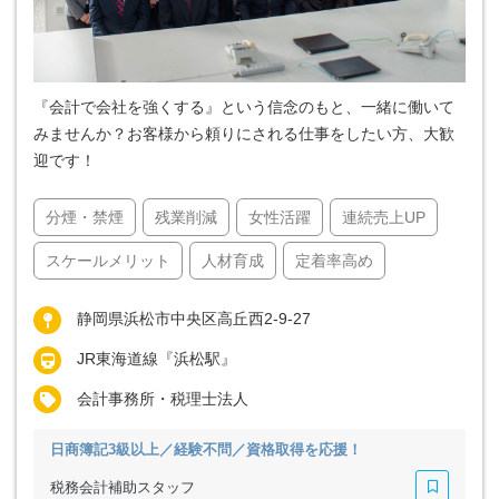
『会計で会社を強くする』という信念のもと、一緒に働いて
みませんか？お客様から頼りにされる仕事をしたい方、大歓
迎です！
分煙・禁煙
残業削減
女性活躍
連続売上UP
スケールメリット
人材育成
定着率高め
静岡県浜松市中央区高丘西2-9-27
JR東海道線『浜松駅』
会計事務所・税理士法人
日商簿記3級以上／経験不問／資格取得を応援！
税務会計補助スタッフ