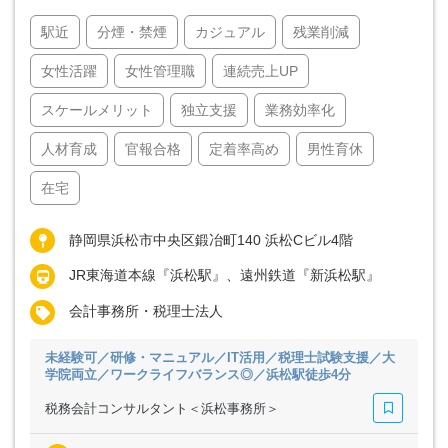
駅近
分煙・禁煙
カジュアル
残業削減
女性活躍
女性管理職
連続売上UP
スケールメリット
独立支援
業務効率化
人材育成
官報合格
定着率高め
男性育休
在宅
静岡県浜松市中央区鍛冶町140 浜松Cビル4階
JR東海道本線『浜松駅』、遠州鉄道『新浜松駅』
会計事務所・税理士法人
未経験可／研修・マニュアル／IT活用／税理士試験支援／大
学院両立／ワークライフバランス◎／浜松駅徒歩4分
税務会計コンサルタント＜浜松事務所＞