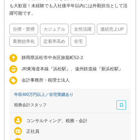
も大歓迎！未経験でも入社後半年以内には外勤担当として活
躍可能です。
分煙・禁煙
カジュアル
女性活躍
連続売上UP
業務効率化
定着率高め
在宅
静岡県浜松市中央区旅籠町52-2
JR東海道本線『浜松駅』、遠州鉄道線『新浜松駅』
会計事務所・税理士法人
年収400万円以上／在宅実績あり
税務会計スタッフ
コンサルティング、税務・会計
正社員