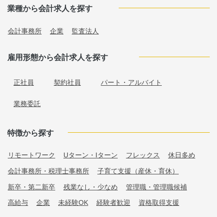
業種から会計求人を探す
会計事務所
企業
監査法人
雇用形態から会計求人を探す
正社員
契約社員
パート・アルバイト
業務委託
特徴から探す
リモートワーク
Uターン・Iターン
フレックス
休日多め
会計事務所・税理士事務所
子育て支援（産休・育休）
新卒・第二新卒
残業なし・少なめ
管理職・管理職候補
高給与
企業
未経験OK
経験者歓迎
資格取得支援