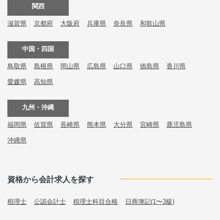
関西
滋賀県
京都府
大阪府
兵庫県
奈良県
和歌山県
中国・四国
鳥取県
島根県
岡山県
広島県
山口県
徳島県
香川県
愛媛県
高知県
九州・沖縄
福岡県
佐賀県
長崎県
熊本県
大分県
宮崎県
鹿児島県
沖縄県
資格から会計求人を探す
税理士
公認会計士
税理士科目合格
日商簿記(1〜3級)