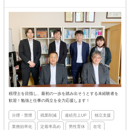
税理士を目指し、最初の一歩を踏み出そうとする未経験者を
歓迎！勉強と仕事の両立を全力応援します！
分煙・禁煙
残業削減
連続売上UP
独立支援
業務効率化
定着率高め
男性育休
在宅