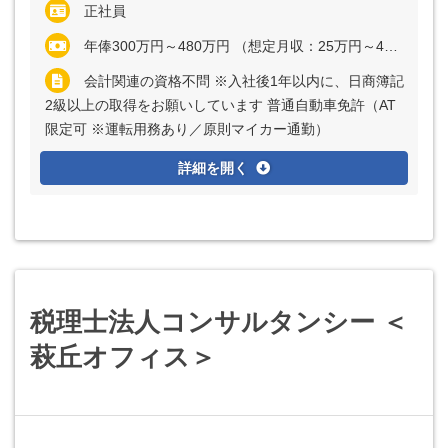
正社員
年俸300万円～480万円 （想定月収：25万円～40万円） ※経験・能力など考慮の上、決定いたします ※上記に固定残業代（月20時間分＝3万9062円～6万2500円）を含む ※超過分は別途全額支給
会計関連の資格不問 ※入社後1年以内に、日商簿記
2級以上の取得をお願いしています 普通自動車免許（AT
限定可 ※運転用務あり／原則マイカー通勤）
詳細を開く
税理士法人コンサルタンシー ＜
萩丘オフィス＞