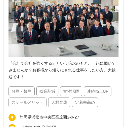
『会計で会社を強くする』という信念のもと、一緒に働いて
みませんか？お客様から頼りにされる仕事をしたい方、大歓
迎です！
分煙・禁煙
残業削減
女性活躍
連続売上UP
スケールメリット
人材育成
定着率高め
静岡県浜松市中央区高丘西2-9-27