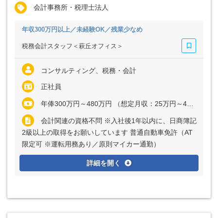
会計事務所・税理士法人
年収300万円以上／未経験OK／残業少なめ
税務会計スタッフ＜萩丘オフィス＞
コンサルティング、税務・会計
正社員
年俸300万円～480万円 （想定月収：25万円～40万円） ※経験・能力など考慮の上、決定いたします ※上記に固定残業代（月20時間分＝3万9062円～6万2500円）を含む ※超過分は別途全額支給
会計関連の資格不問 ※入社後1年以内に、日商簿記
2級以上の取得をお願いしています 普通自動車免許（AT
限定可 ※運転用務あり／原則マイカー通勤）
詳細を開く