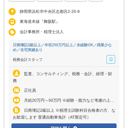
静岡県浜松市中央区志都呂2-20-8
東海道本線『舞阪駅』
会計事務所・税理士法人
日商簿記2級以上／年収250万円以上／未経験OK／残業少な
め／在宅実績あり
税務会計スタッフ
監査、コンサルティング、税務・会計、経理・財
務
正社員
月給20万円～50万円 ※経験・能力など考慮の上、決定いたします ※残業代は全額支給
日商簿記2級以上 ※税理士試験科目合格者の方、な
お歓迎します 普通自動車免許（AT限定可）