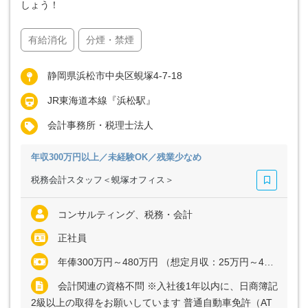
しょう！
有給消化
分煙・禁煙
静岡県浜松市中央区蜆塚4-7-18
JR東海道本線『浜松駅』
会計事務所・税理士法人
年収300万円以上／未経験OK／残業少なめ
税務会計スタッフ＜蜆塚オフィス＞
コンサルティング、税務・会計
正社員
年俸300万円～480万円 （想定月収：25万円～40万円） ※経験・能力など考慮の上、決定いたします ※上記に固定残業代（月20時間分＝3万9062円～6万2500円）を含む ※超過分は別途全額支給
会計関連の資格不問 ※入社後1年以内に、日商簿記
2級以上の取得をお願いしています 普通自動車免許（AT