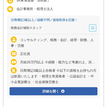
JR東海道線『浜松駅』
会計事務所・税理士法人
日商簿記3級以上／経験不問／資格取得を応援！
税務会計補助スタッフ
コンサルティング、税務・会計、経理・財務、人
事・労務
正社員
月給26万円以上 ※経験・能力など考慮の上、決定いたします ※上記に固定残業代（月40時間～50時間分＝9万円以上）を含む ※超過分は別途全額支給
日商簿記3級以上合格者 ※以下の資格をお持ちの方
は歓迎いたします ・税理士有資格者 ・公認会計士 ・中
小企業診断士 ・社会保険労務士
詳細を開く