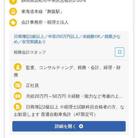
静岡県浜松市中央区志都呂2-20-8
東海道本線『舞阪駅』
会計事務所・税理士法人
日商簿記2級以上／年収250万円以上／未経験OK／残業少な
め／在宅実績あり
税務会計スタッフ
監査、コンサルティング、税務・会計、経理・財
務
正社員
月給20万円～50万円 ※経験・能力など考慮の上、決定いたします ※残業代は全額支給
日商簿記2級以上 ※税理士試験科目合格者の方、な
お歓迎します 普通自動車免許（AT限定可）
詳細を開く