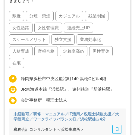
きましょう！
駅近
分煙・禁煙
カジュアル
残業削減
女性活躍
女性管理職
連続売上UP
スケールメリット
独立支援
業務効率化
人材育成
官報合格
定着率高め
男性育休
在宅
静岡県浜松市中央区鍛冶町140 浜松Cビル4階
JR東海道本線『浜松駅』、遠州鉄道『新浜松駅』
会計事務所・税理士法人
未経験可／研修・マニュアル／IT活用／税理士試験支援／大
学院両立／ワークライフバランス◎／浜松駅徒歩4分
税務会計コンサルタント＜浜松事務所＞