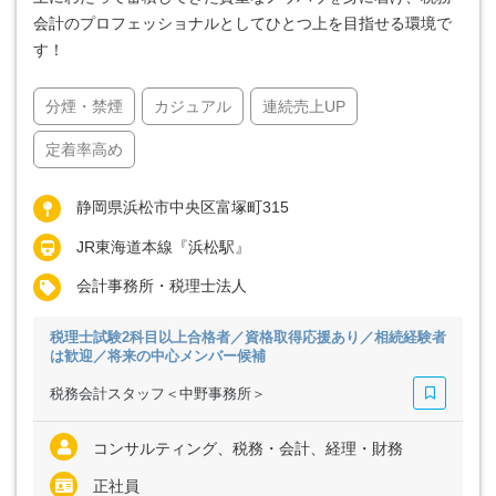
会計のプロフェッショナルとしてひとつ上を目指せる環境で
す！
分煙・禁煙
カジュアル
連続売上UP
定着率高め
静岡県浜松市中央区富塚町315
JR東海道本線『浜松駅』
会計事務所・税理士法人
税理士試験2科目以上合格者／資格取得応援あり／相続経験者
は歓迎／将来の中心メンバー候補
税務会計スタッフ＜中野事務所＞
コンサルティング、税務・会計、経理・財務
正社員