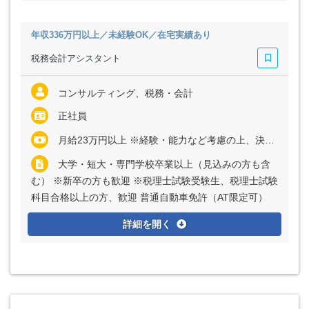
年収336万円以上／未経験OK／在宅実績あり
税務会計アシスタント
コンサルティング、税務・会計
正社員
月給23万円以上 ※経験・能力など考慮の上、決定いたします ※上記に固定残業代（月30時間分＝4万1140円以上）を含む ※超過分は別途全額支給
大学・短大・専門学校卒業以上（見込みの方も含
む） ※新卒の方も歓迎 ※税理士試験受験生、税理士試験
科目合格以上の方、歓迎 普通自動車免許（AT限定可）
詳細を開く