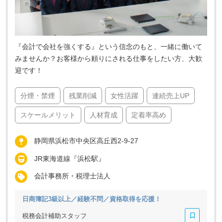
『会計で会社を強くする』という信念のもと、一緒に働いて
みませんか？お客様から頼りにされる仕事をしたい方、大歓
迎です！
分煙・禁煙
残業削減
女性活躍
連続売上UP
スケールメリット
人材育成
定着率高め
静岡県浜松市中央区高丘西2-9-27
JR東海道線『浜松駅』
会計事務所・税理士法人
日商簿記3級以上／経験不問／資格取得を応援！
税務会計補助スタッフ