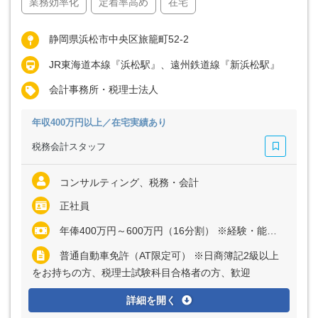
業務効率化
定着率高め
在宅
静岡県浜松市中央区旅籠町52-2
JR東海道本線『浜松駅』、遠州鉄道線『新浜松駅』
会計事務所・税理士法人
年収400万円以上／在宅実績あり
税務会計スタッフ
コンサルティング、税務・会計
正社員
年俸400万円～600万円（16分割） ※経験・能力など考慮の上、決定いたします ※上記に固定残業代（月30時間分＝4万1140円～8万5000円）を含む ※超過分は別途全額支給
普通自動車免許（AT限定可） ※日商簿記2級以上
をお持ちの方、税理士試験科目合格者の方、歓迎
詳細を開く