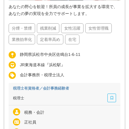
あなたの野心を歓迎！所員の成長が事業を拡大する環境で、
あなたの夢の実現を全力でサポートします。
分煙・禁煙
残業削減
女性活躍
女性管理職
業務効率化
定着率高め
在宅
静岡県浜松市中央区佐鳴台1-6-11
JR東海道本線『浜松駅』
会計事務所・税理士法人
税理士有資格者／会計事務経験者
税理士
税務・会計
正社員