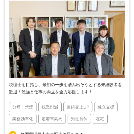
税理士を目指し、最初の一歩を踏み出そうとする未経験者を
歓迎！勉強と仕事の両立を全力応援します！
分煙・禁煙
残業削減
連続売上UP
独立支援
業務効率化
定着率高め
男性育休
在宅