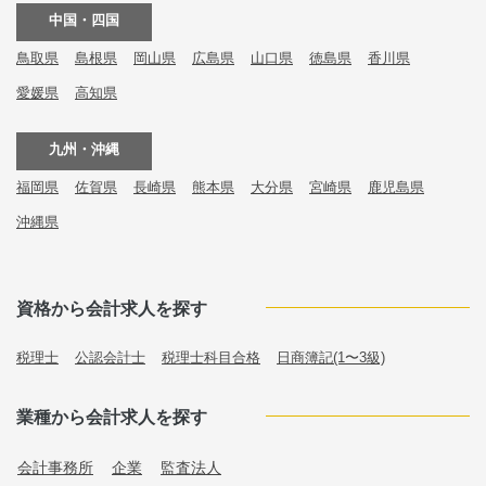
中国・四国
鳥取県
島根県
岡山県
広島県
山口県
徳島県
香川県
愛媛県
高知県
九州・沖縄
福岡県
佐賀県
長崎県
熊本県
大分県
宮崎県
鹿児島県
沖縄県
資格から会計求人を探す
税理士
公認会計士
税理士科目合格
日商簿記(1〜3級)
業種から会計求人を探す
会計事務所
企業
監査法人