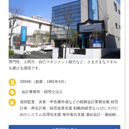
専門性、人間力、自己マネジメント能力など。さまざまなスキル
を磨ける環境です。
2004年（創業：1981年4月）
会計事務所・税理士法人
巡回監査、決算・申告書作成などの税務会計業務全般 経営
計画・再生計画・経営改善支援 戦略的経営ならびにそのた
めのシステム合理化支援 海外進出支援 連結会計・連結納税
支援 医病院開業支援 公益法人・社会福祉法人・NPO法人支
援 起業支援・事業再生支援