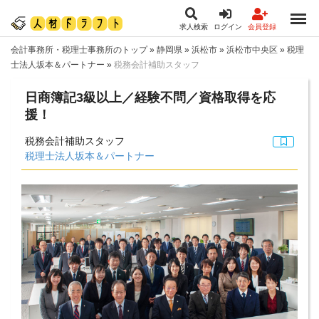
求人検索
ログイン
会員登録
会計事務所・税理士事務所のトップ
»
静岡県
»
浜松市
»
浜松市中央区
»
税理
士法人坂本＆パートナー
»
税務会計補助スタッフ
日商簿記3級以上／経験不問／資格取得を応
援！
税務会計補助スタッフ
税理士法人坂本＆パートナー