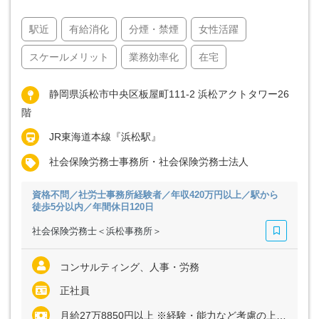
駅近
有給消化
分煙・禁煙
女性活躍
スケールメリット
業務効率化
在宅
静岡県浜松市中央区板屋町111-2 浜松アクトタワー26
階
JR東海道本線『浜松駅』
社会保険労務士事務所・社会保険労務士法人
資格不問／社労士事務所経験者／年収420万円以上／駅から
徒歩5分以内／年間休日120日
社会保険労務士＜浜松事務所＞
コンサルティング、人事・労務
正社員
月給27万8850円以上 ※経験・能力など考慮の上、決定いたします ※上記に固定残業代（月40時間分＝6万5380円以上）を含む ※超過分は別途全額支給