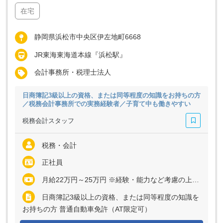
在宅
静岡県浜松市中央区伊左地町6668
JR東海東海道本線『浜松駅』
会計事務所・税理士法人
日商簿記3級以上の資格、または同等程度の知識をお持ちの方
／税務会計事務所での実務経験者／子育て中も働きやすい
税務会計スタッフ
税務・会計
正社員
月給22万円～25万円 ※経験・能力など考慮の上、決定いたします ※残業代は全額支給
日商簿記3級以上の資格、または同等程度の知識を
お持ちの方 普通自動車免許（AT限定可）