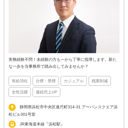
実務経験不問！未経験の方も一から丁寧に指導します。新た
な一歩を当事務所で踏み出してみませんか？
有給消化
分煙・禁煙
カジュアル
残業削減
女性活躍
連続売上UP
静岡県浜松市中央区連尺町314-31 アーバンスクエア浜
松ビル301号室
JR東海道本線『浜松駅』