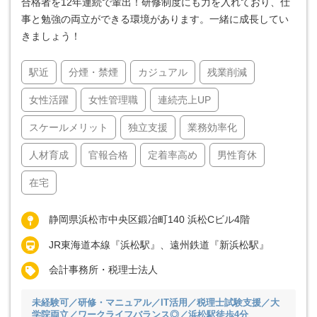
合格者を12年連続で輩出！研修制度にも力を入れており、仕
事と勉強の両立ができる環境があります。一緒に成長してい
きましょう！
駅近
分煙・禁煙
カジュアル
残業削減
女性活躍
女性管理職
連続売上UP
スケールメリット
独立支援
業務効率化
人材育成
官報合格
定着率高め
男性育休
在宅
静岡県浜松市中央区鍛冶町140 浜松Cビル4階
JR東海道本線『浜松駅』、遠州鉄道『新浜松駅』
会計事務所・税理士法人
未経験可／研修・マニュアル／IT活用／税理士試験支援／大
学院両立／ワークライフバランス◎／浜松駅徒歩4分