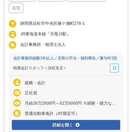
在宅
静岡県浜松市中央区篠ケ瀬町278-1
JR東海道本線『天竜川駅』
会計事務所・税理士法人
会計事務所経験3年以上／充実の手当・福利厚生／賞与年3回
税務会計スタッフ＜浜松支店＞
税務・会計
正社員
月給26万2500円～52万5000円 ※経験・能力など考慮の上、決定いたします ※上記に固定残業代（月40時間分＝6万2500円～12万5000円）を含む ※超過分は別途全額支給
普通自動車免許（AT限定可）
詳細を開く