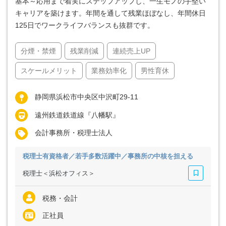
基本～応用まで着実にステップアップし、一生モノの手堅い
キャリアを築けます。年間を通して残業ほぼなし、年間休日
125日でワークライフバランスも抜群です。
分煙・禁煙
残業削減
連続売上UP
スケールメリット
業務効率化
男性育休
静岡県浜松市中央区中沢町29-11
遠州鉄道鉄道線『八幡駅』
会計事務所・税理士法人
税理士有資格者／若手多数活躍中／事務所の中核を担える
税理士＜浜松オフィス＞
税務・会計
正社員