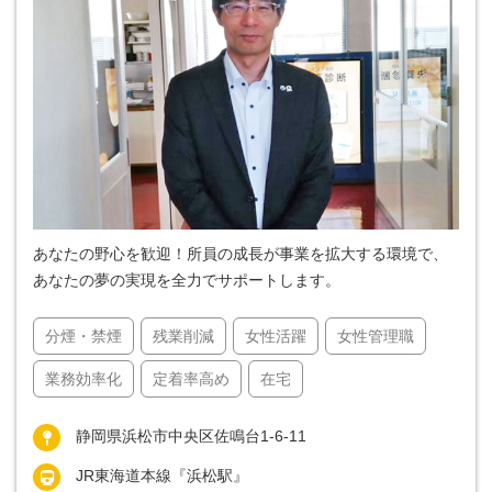
あなたの野心を歓迎！所員の成長が事業を拡大する環境で、
あなたの夢の実現を全力でサポートします。
分煙・禁煙
残業削減
女性活躍
女性管理職
業務効率化
定着率高め
在宅
静岡県浜松市中央区佐鳴台1-6-11
JR東海道本線『浜松駅』