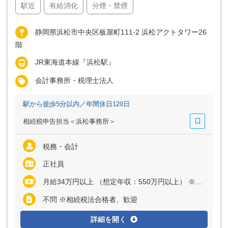
駅近
有給消化
分煙・禁煙
静岡県浜松市中央区板屋町111-2 浜松アクトタワー26
階
JR東海道本線『浜松駅』
会計事務所・税理士法人
駅から徒歩5分以内／年間休日120日
相続税申告担当＜浜松事務所＞
税務・会計
正社員
月給34万円以上 （想定年収：550万円以上） ※経験・能力など考慮の上、決定いたします ※上記に固定残業代（月40時間分＝8万600円以上）を含む ※超過分は別途全額支給
不問 ※相続税法合格者、歓迎
詳細を開く