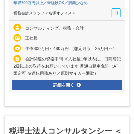
年収300万円以上／未経験OK／残業少なめ
税務会計スタッフ＜名塚オフィス＞
コンサルティング、税務・会計
正社員
年俸300万円～480万円 （想定月収：25万円～40万円） ※経験・能力など考慮の上、決定いたします ※上記に固定残業代（月20時間分＝3万9062円～6万2500円）を含む ※超過分は別途全額支給
会計関連の資格不問 ※入社後1年以内に、日商簿記
2級以上の取得をお願いしています 普通自動車免許（AT
限定可 ※運転用務あり／原則マイカー通勤）
詳細を開く
税理士法人コンサルタンシー ＜