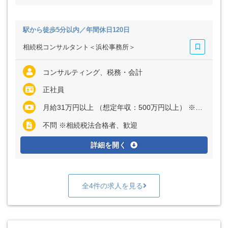
駅から徒歩5分以内／年間休日120日
相続税コンサルタント＜浜松事務所＞
コンサルティング、税務・会計
正社員
月給31万円以上 （想定年収：500万円以上） ※経験・能力など考慮の上、決定いたします ※上記に固定残業代（月40時間分＝6万2500円以上）を含む ※超過分は別途全額支給
不問 ※相続税法合格者、歓迎
詳細を開く
全4件の求人を見る