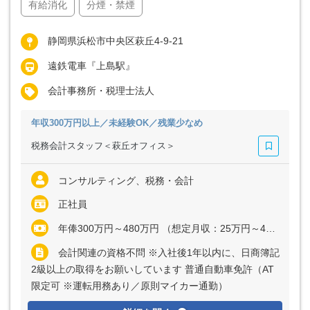
有給消化
分煙・禁煙
静岡県浜松市中央区萩丘4-9-21
遠鉄電車『上島駅』
会計事務所・税理士法人
年収300万円以上／未経験OK／残業少なめ
税務会計スタッフ＜萩丘オフィス＞
コンサルティング、税務・会計
正社員
年俸300万円～480万円 （想定月収：25万円～40万円） ※経験・能力など考慮の上、決定いたします ※上記に固定残業代（月20時間分＝3万9062円～6万2500円）を含む ※超過分は別途全額支給
会計関連の資格不問 ※入社後1年以内に、日商簿記
2級以上の取得をお願いしています 普通自動車免許（AT
限定可 ※運転用務あり／原則マイカー通勤）