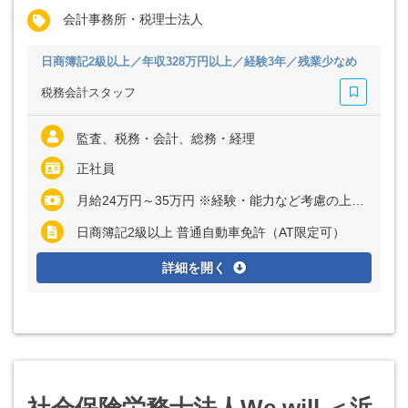
会計事務所・税理士法人
日商簿記2級以上／年収328万円以上／経験3年／残業少なめ
税務会計スタッフ
監査、税務・会計、総務・経理
正社員
月給24万円～35万円 ※経験・能力など考慮の上、決定いたします ※上記に固定残業代（月15時間分＝3万円～5万円）を含む ※超過分は別途全額支給
日商簿記2級以上 普通自動車免許（AT限定可）
詳細を開く