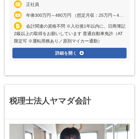
正社員
年俸300万円～480万円 （想定月収：25万円～40万円） ※経験・能力など考慮の上、決定いたします ※上記に固定残業代（月20時間分＝3万9062円～6万2500円）を含む ※超過分は別途全額支給
会計関連の資格不問 ※入社後1年以内に、日商簿記
2級以上の取得をお願いしています 普通自動車免許（AT
限定可 ※運転用務あり／原則マイカー通勤）
詳細を開く
税理士法人ヤマダ会計