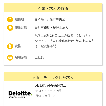
企業・求人の特徴
勤務地
静岡県 / 浜松市中央区
施設形態
会計事務所・税理士法人
税理士試験1科目以上合格者（免除含む）
※ただし、法人税業務経験が1年以上ある方
資格
は上記資格不問
雇用形態
正社員
最近、チェックした求人
地域有力企業向け税...
デロイトトーマツ税...
月給19万円～90...