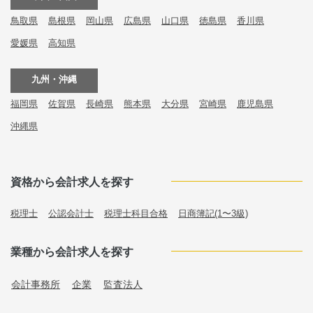
鳥取県
島根県
岡山県
広島県
山口県
徳島県
香川県
愛媛県
高知県
九州・沖縄
福岡県
佐賀県
長崎県
熊本県
大分県
宮崎県
鹿児島県
沖縄県
資格から会計求人を探す
税理士
公認会計士
税理士科目合格
日商簿記(1〜3級)
業種から会計求人を探す
会計事務所
企業
監査法人