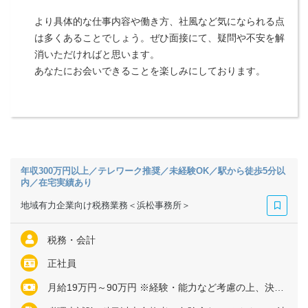
より具体的な仕事内容や働き方、社風など気になられる点
は多くあることでしょう。ぜひ面接にて、疑問や不安を解
消いただければと思います。
あなたにお会いできることを楽しみにしております。
年収300万円以上／テレワーク推奨／未経験OK／駅から徒歩5分以
内／在宅実績あり
地域有力企業向け税務業務＜浜松事務所＞
税務・会計
正社員
月給19万円～90万円 ※経験・能力など考慮の上、決定いたします ※アソシエイト／シニアアソシエイトは残業代全額支給 ※マネジャーまたはシニアマネジャーの場合、管理監督者採用のため残業代支給なし