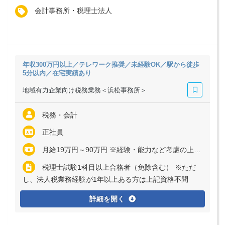
会計事務所・税理士法人
年収300万円以上／テレワーク推奨／未経験OK／駅から徒歩
5分以内／在宅実績あり
地域有力企業向け税務業務＜浜松事務所＞
税務・会計
正社員
月給19万円～90万円 ※経験・能力など考慮の上、決定いたします ※アソシエイト／シニアアソシエイトは残業代全額支給 ※マネジャーまたはシニアマネジャーの場合、管理監督者採用のため残業代支給なし
税理士試験1科目以上合格者（免除含む） ※ただ
し、法人税業務経験が1年以上ある方は上記資格不問
詳細を開く