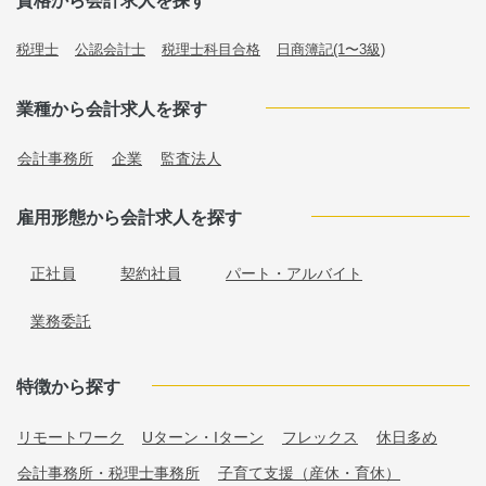
資格から会計求人を探す
税理士
公認会計士
税理士科目合格
日商簿記(1〜3級)
業種から会計求人を探す
会計事務所
企業
監査法人
雇用形態から会計求人を探す
正社員
契約社員
パート・アルバイト
業務委託
特徴から探す
リモートワーク
Uターン・Iターン
フレックス
休日多め
会計事務所・税理士事務所
子育て支援（産休・育休）