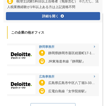
税理士試験1科目以上合格者（免除含む） ※ただし、法
人税業務経験が1年以上ある方は上記資格不問
詳細を開く
この企業の他オフィス
静岡事務所
静岡県静岡市葵区紺屋町17-1 葵タワー
JR東海道本線『静岡駅』
広島事務所
広島県広島市中区八丁堀3-33 広島ビジネスタワー
広電白島線『女学院前駅』