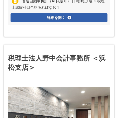
普通自動車免許（AT限定可） 日商簿記1級 ※税理
士試験科目合格あればなお可
詳細を開く
税理士法人野中会計事務所 ＜浜
松支店＞