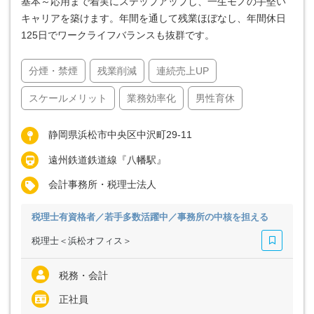
基本～応用まで着実にステップアップし、一生モノの手堅い
キャリアを築けます。年間を通して残業ほぼなし、年間休日
125日でワークライフバランスも抜群です。
分煙・禁煙
残業削減
連続売上UP
スケールメリット
業務効率化
男性育休
静岡県浜松市中央区中沢町29-11
遠州鉄道鉄道線『八幡駅』
会計事務所・税理士法人
税理士有資格者／若手多数活躍中／事務所の中核を担える
税理士＜浜松オフィス＞
税務・会計
正社員