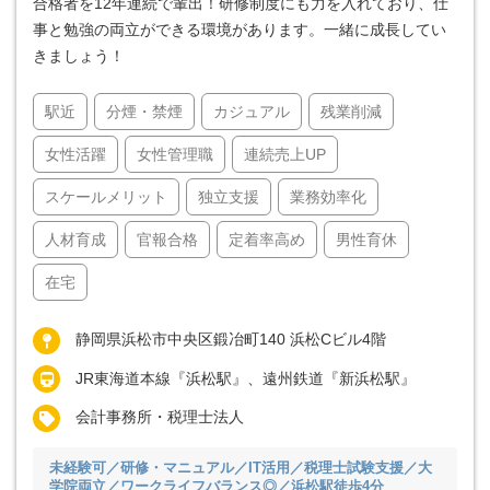
合格者を12年連続で輩出！研修制度にも力を入れており、仕
事と勉強の両立ができる環境があります。一緒に成長してい
きましょう！
駅近
分煙・禁煙
カジュアル
残業削減
女性活躍
女性管理職
連続売上UP
スケールメリット
独立支援
業務効率化
人材育成
官報合格
定着率高め
男性育休
在宅
静岡県浜松市中央区鍛冶町140 浜松Cビル4階
JR東海道本線『浜松駅』、遠州鉄道『新浜松駅』
会計事務所・税理士法人
未経験可／研修・マニュアル／IT活用／税理士試験支援／大
学院両立／ワークライフバランス◎／浜松駅徒歩4分