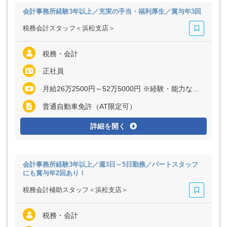
会計事務所経験3年以上／充実の手当・福利厚生／賞与年3回
税務会計スタッフ＜浜松支店＞
税務・会計
正社員
月給26万2500円～52万5000円 ※経験・能力など考慮の上、決定いたします ※上記に固定残業代（月40時間分＝6万2500円～12万5000円）を含む ※超過分は別途全額支給
普通自動車免許（AT限定可）
詳細を開く
会計事務所経験3年以上／週3日～5日勤務／パートスタッフ
にも賞与年2回あり！
税務会計補助スタッフ＜浜松支店＞
税務・会計