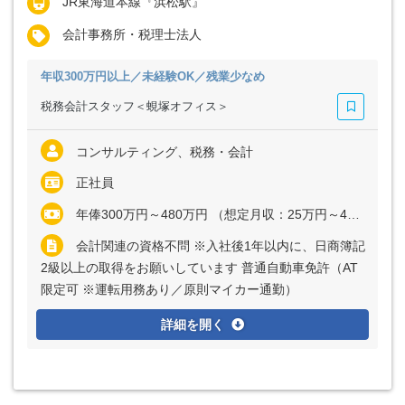
JR東海道本線『浜松駅』
会計事務所・税理士法人
年収300万円以上／未経験OK／残業少なめ
税務会計スタッフ＜蜆塚オフィス＞
コンサルティング、税務・会計
正社員
年俸300万円～480万円 （想定月収：25万円～40万円） ※経験・能力など考慮の上、決定いたします ※上記に固定残業代（月20時間分＝3万9062円～6万2500円）を含む ※超過分は別途全額支給
会計関連の資格不問 ※入社後1年以内に、日商簿記
2級以上の取得をお願いしています 普通自動車免許（AT
限定可 ※運転用務あり／原則マイカー通勤）
詳細を開く