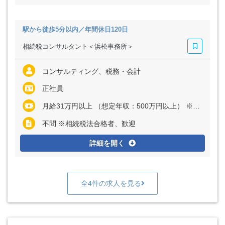
駅から徒歩5分以内／年間休日120日
相続税コンサルタント＜浜松事務所＞
コンサルティング、税務・会計
正社員
月給31万円以上 （想定年収：500万円以上） ※経験・能力など考慮の上、決定いたします ※上記に固定残業代（月40時間分＝6万2500円以上）を含む ※超過分は別途全額支給
不問 ※相続税法合格者、歓迎
詳細を開く
全4件の求人を見る