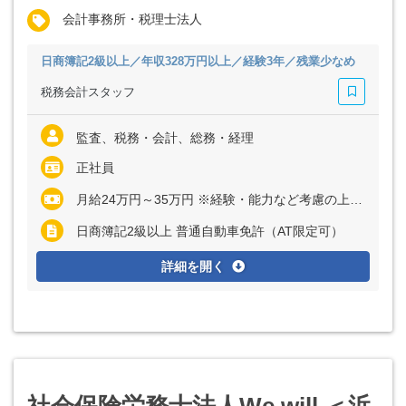
会計事務所・税理士法人
日商簿記2級以上／年収328万円以上／経験3年／残業少なめ
税務会計スタッフ
監査、税務・会計、総務・経理
正社員
月給24万円～35万円 ※経験・能力など考慮の上、決定いたします ※上記に固定残業代（月15時間分＝3万円～5万円）を含む ※超過分は別途全額支給
日商簿記2級以上 普通自動車免許（AT限定可）
詳細を開く