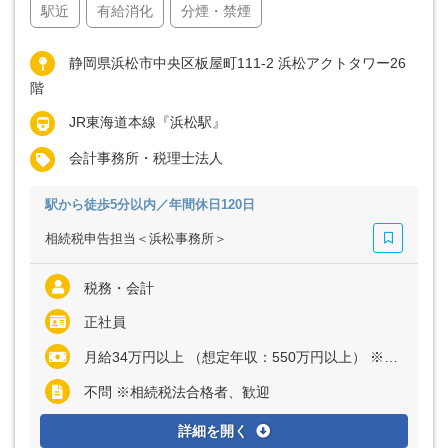
駅近
有給消化
分煙・禁煙
静岡県浜松市中央区板屋町111-2 浜松アクトタワー26
階
JR東海道本線『浜松駅』
会計事務所・税理士法人
駅から徒歩5分以内／年間休日120日
相続税申告担当＜浜松事務所＞
税務・会計
正社員
月給34万円以上 （想定年収：550万円以上） ※経験・能力など考慮の上、決定いたします ※上記に固定残業代（月40時間分＝8万600円以上）を含む ※超過分は別途全額支給
不問 ※相続税法合格者、歓迎
詳細を開く