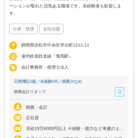
ーションが取れた活気ある職場です。未経験者も歓迎しま
す。
分煙・禁煙
女性活躍
静岡県浜松市中央区早出町1212-11
遠州鉄道鉄道線『曳馬駅』
会計事務所・税理士法人
日商簿記1級／未経験OK／残業少なめ
税務会計スタッフ
税務・会計
正社員
月給19万6000円以上 ※経験・能力など考慮の上、決定いたします ※残業代全額支給