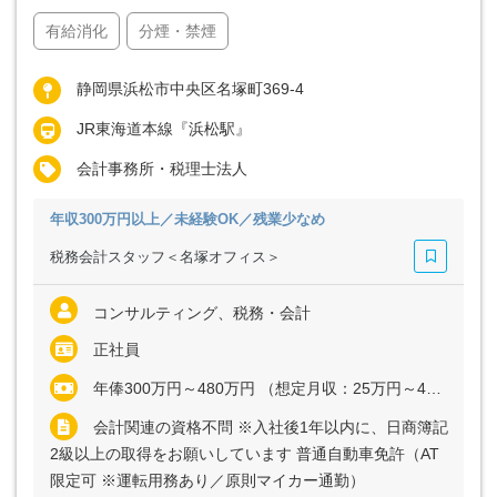
有給消化
分煙・禁煙
静岡県浜松市中央区名塚町369-4
JR東海道本線『浜松駅』
会計事務所・税理士法人
年収300万円以上／未経験OK／残業少なめ
税務会計スタッフ＜名塚オフィス＞
コンサルティング、税務・会計
正社員
年俸300万円～480万円 （想定月収：25万円～40万円） ※経験・能力など考慮の上、決定いたします ※上記に固定残業代（月20時間分＝3万9062円～6万2500円）を含む ※超過分は別途全額支給
会計関連の資格不問 ※入社後1年以内に、日商簿記
2級以上の取得をお願いしています 普通自動車免許（AT
限定可 ※運転用務あり／原則マイカー通勤）