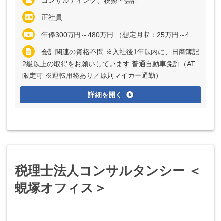
コンサルティング、税務・会計
正社員
年俸300万円～480万円 （想定月収：25万円～40万円） ※経験・能力など考慮の上、決定いたします ※上記に固定残業代（月20時間分＝3万9062円～6万2500円）を含む ※超過分は別途全額支給
会計関連の資格不問 ※入社後1年以内に、日商簿記
2級以上の取得をお願いしています 普通自動車免許（AT
限定可 ※運転用務あり／原則マイカー通勤）
詳細を開く
税理士法人コンサルタンシー ＜
蜆塚オフィス＞