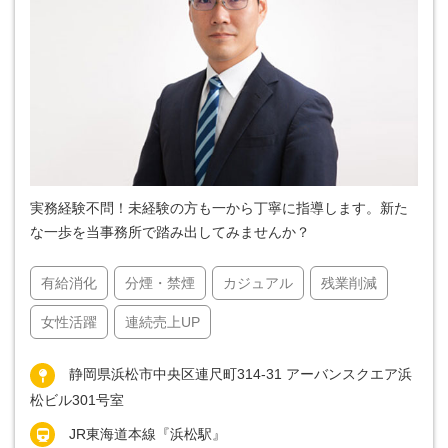
実務経験不問！未経験の方も一から丁寧に指導します。新た
な一歩を当事務所で踏み出してみませんか？
有給消化
分煙・禁煙
カジュアル
残業削減
女性活躍
連続売上UP
静岡県浜松市中央区連尺町314-31 アーバンスクエア浜
松ビル301号室
JR東海道本線『浜松駅』