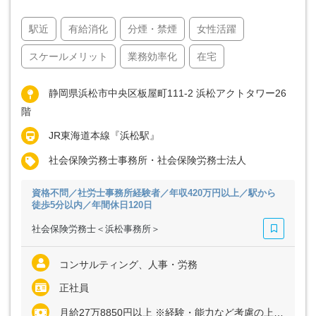
駅近
有給消化
分煙・禁煙
女性活躍
スケールメリット
業務効率化
在宅
静岡県浜松市中央区板屋町111-2 浜松アクトタワー26
階
JR東海道本線『浜松駅』
社会保険労務士事務所・社会保険労務士法人
資格不問／社労士事務所経験者／年収420万円以上／駅から
徒歩5分以内／年間休日120日
社会保険労務士＜浜松事務所＞
コンサルティング、人事・労務
正社員
月給27万8850円以上 ※経験・能力など考慮の上、決定いたします ※上記に固定残業代（月40時間分＝6万5380円以上）を含む ※超過分は別途全額支給