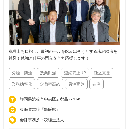
税理士を目指し、最初の一歩を踏み出そうとする未経験者を
歓迎！勉強と仕事の両立を全力応援します！
分煙・禁煙
残業削減
連続売上UP
独立支援
業務効率化
定着率高め
男性育休
在宅
静岡県浜松市中央区志都呂2-20-8
東海道本線『舞阪駅』
会計事務所・税理士法人