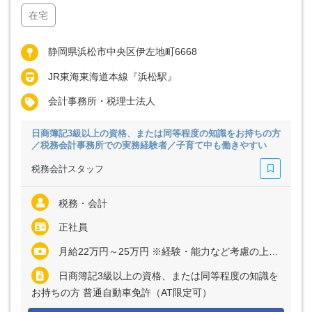
在宅
静岡県浜松市中央区伊左地町6668
JR東海東海道本線『浜松駅』
会計事務所・税理士法人
日商簿記3級以上の資格、または同等程度の知識をお持ちの方
／税務会計事務所での実務経験者／子育て中も働きやすい
税務会計スタッフ
税務・会計
正社員
月給22万円～25万円 ※経験・能力など考慮の上、決定いたします ※残業代は全額支給
日商簿記3級以上の資格、または同等程度の知識を
お持ちの方 普通自動車免許（AT限定可）