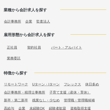
業種から会計求人を探す
会計事務所
企業
監査法人
雇用形態から会計求人を探す
正社員
契約社員
パート・アルバイト
業務委託
特徴から探す
リモートワーク
Uターン・Iターン
フレックス
休日多め
会計事務所・税理士事務所
子育て支援（産休・育休）
新卒・第二新卒
残業なし・少なめ
管理職・管理職候補
高給与
企業
未経験OK
経験者歓迎
資格取得支援