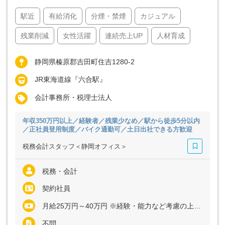
駅近
有給消化
分煙・禁煙
カジュアル
残業削減
女性活躍
連続売上UP
人材育成
静岡県榛原郡吉田町住吉1280-2
JR東海道線『六合駅』
会計事務所・税理士法人
年収350万円以上／経験者／残業少なめ／駅から徒歩5分以内
／正社員登用制度／バイク通勤可／土日出社できる方歓迎
税務会計スタッフ＜静岡オフィス＞
税務・会計
契約社員
月給25万円～40万円 ※経験・能力など考慮の上、決定いたします ※残業代は全額支給
不問