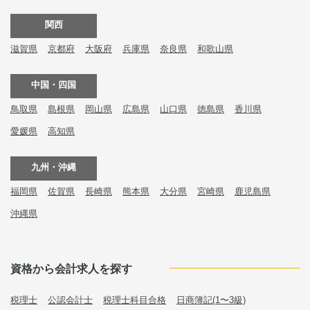
関西
滋賀県
京都府
大阪府
兵庫県
奈良県
和歌山県
中国・四国
鳥取県
島根県
岡山県
広島県
山口県
徳島県
香川県
愛媛県
高知県
九州・沖縄
福岡県
佐賀県
長崎県
熊本県
大分県
宮崎県
鹿児島県
沖縄県
資格から会計求人を探す
税理士
公認会計士
税理士科目合格
日商簿記(1〜3級)