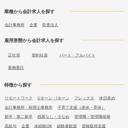
業種から会計求人を探す
会計事務所
企業
監査法人
雇用形態から会計求人を探す
正社員
契約社員
パート・アルバイト
業務委託
特徴から探す
リモートワーク
Uターン・Iターン
フレックス
休日多め
会計事務所・税理士事務所
子育て支援（産休・育休）
新卒・第二新卒
残業なし・少なめ
管理職・管理職候補
高給与
企業
未経験OK
経験者歓迎
資格取得支援