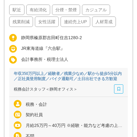
駅近
有給消化
分煙・禁煙
カジュアル
残業削減
女性活躍
連続売上UP
人材育成
静岡県榛原郡吉田町住吉1280-2
JR東海道線『六合駅』
会計事務所・税理士法人
年収350万円以上／経験者／残業少なめ／駅から徒歩5分以内
／正社員登用制度／バイク通勤可／土日出社できる方歓迎
税務会計スタッフ＜静岡オフィス＞
税務・会計
契約社員
月給25万円～40万円 ※経験・能力など考慮の上、決定いたします ※残業代は全額支給
不問