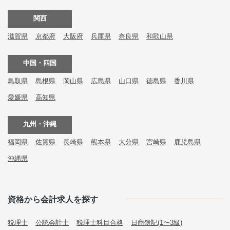
関西
滋賀県
京都府
大阪府
兵庫県
奈良県
和歌山県
中国・四国
鳥取県
島根県
岡山県
広島県
山口県
徳島県
香川県
愛媛県
高知県
九州・沖縄
福岡県
佐賀県
長崎県
熊本県
大分県
宮崎県
鹿児島県
沖縄県
資格から会計求人を探す
税理士
公認会計士
税理士科目合格
日商簿記(1〜3級)