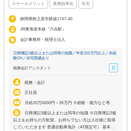
スケールメリット
業務効率化
在宅
静岡県牧之原市静波1747-40
JR東海道本線『六合駅』
会計事務所・税理士法人
日商簿記3級以上または同等の知識／年収320万円以上／未経
験OK／在宅実績あり
税務会計アシスタント
税務・会計
正社員
月給20万5000円～35万円 ※経験・能力など考慮の上、決定いたします ※残業代は全額支給
日商簿記3級以上または同等の知識 ※日商簿記2級
以上をお持ちの方歓迎。お持ちでない方は入社後に取得
していただきます 普通自動車免許（AT限定可） 基本的