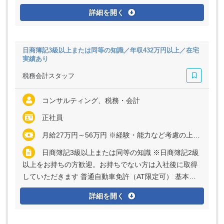
なPCスキル（Excel、Word）
詳細を開く
日商簿記3級以上または同等の知識／年収432万円以上／在宅
実績あり
税務会計スタッフ
コンサルティング、税務・会計
正社員
月給27万円～56万円 ※経験・能力など考慮の上、決定いたします ※上記に固定残業代（月30時間分＝5万円～11万円）を含む ※超過分は別途全額支給
日商簿記3級以上または同等の知識 ※日商簿記2級
以上をお持ちの方歓迎。お持ちでない方は入社後に取得
していただきます 普通自動車免許（AT限定可） 基本的
なPCスキル（Excel、Word）
詳細を開く