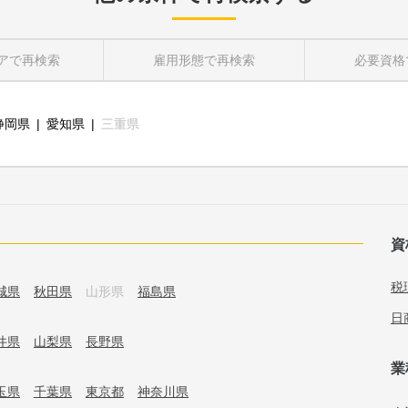
ア
で再検索
雇用形態
で再検索
必要資格
静岡県
愛知県
三重県
資
税
城県
秋田県
山形県
福島県
日
井県
山梨県
長野県
業
玉県
千葉県
東京都
神奈川県