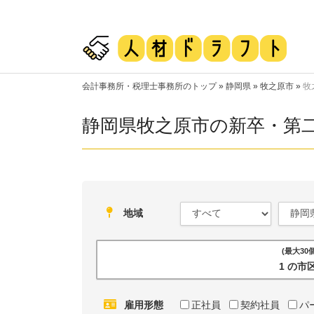
会計事務所・税理士事務所のトップ
»
静岡県
»
牧之原市
»
牧
静岡県牧之原市の新卒・第
地域
(最大3
1 の
雇用形態
正社員
契約社員
パ