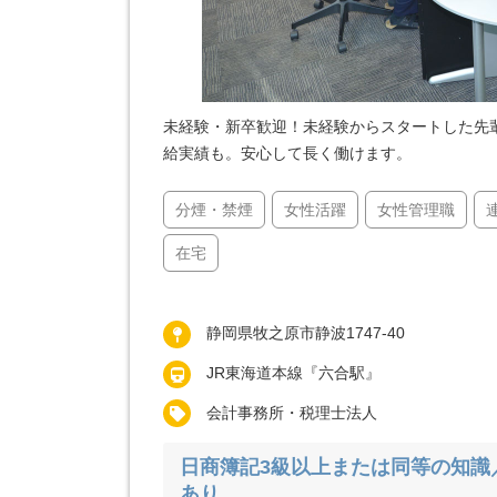
未経験・新卒歓迎！未経験からスタートした先輩
給実績も。安心して長く働けます。
分煙・禁煙
女性活躍
女性管理職
在宅
静岡県牧之原市静波1747-40
JR東海道本線『六合駅』
会計事務所・税理士法人
日商簿記3級以上または同等の知識
あり