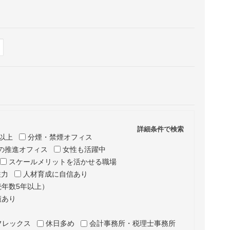
Hide
表示
詳細条件で検索
以上
分煙・禁煙オフィス
の推進オフィス
女性も活躍中
スケールメリットを活かせる職場
注力
人材育成に自信あり
年数5年以上）
績あり
フレックス
休日多め
会計事務所・税理士事務所