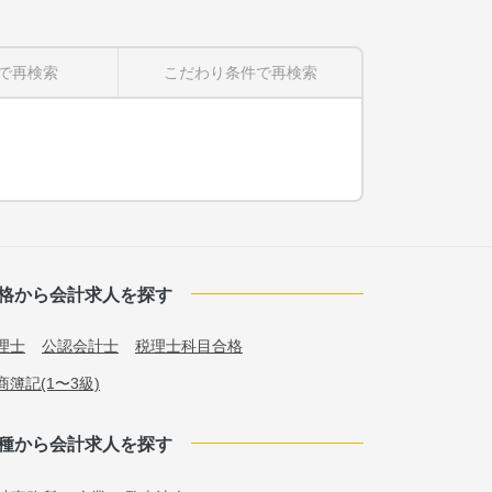
で再検索
こだわり条件
で再検索
格から会計求人を探す
理士
公認会計士
税理士科目合格
商簿記(1〜3級)
種から会計求人を探す