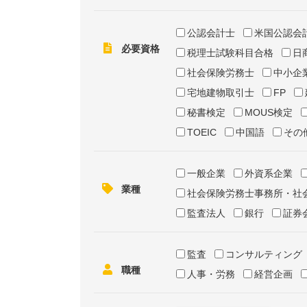
公認会計士
米国公認会
必要資格
税理士試験科目合格
日
社会保険労務士
中小企
宅地建物取引士
FP
秘書検定
MOUS検定
TOEIC
中国語
その
一般企業
外資系企業
業種
社会保険労務士事務所・社
監査法人
銀行
証券
監査
コンサルティング
職種
人事・労務
経営企画