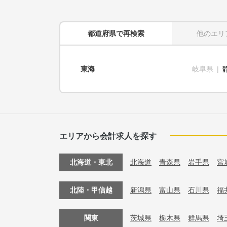
都道府県
で再検索
他のエリ
東海
岐阜県
エリアから会計求人を探す
北海道・東北
北海道
青森県
岩手県
宮
北陸・甲信越
新潟県
富山県
石川県
福
関東
茨城県
栃木県
群馬県
埼