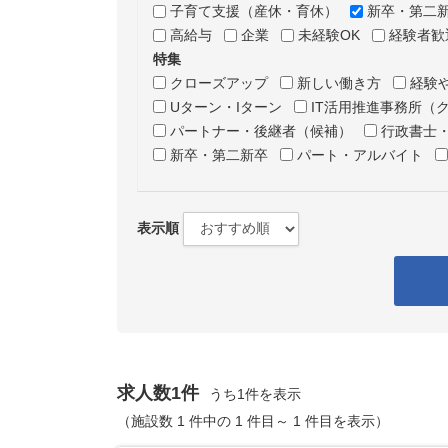
子育て支援（産休・育休）
新卒・第二
高給与
企業
未経験OK
経験者歓
特集
クローズアップ
新しい働き方
経験
Uターン・Iターン
IT活用推進事務所（
パートナー・後継者（候補）
行政書士
新卒・第二新卒
パート・アルバイト
表示順
求人数1件
うち1件を表示
（施設数 1 件中の 1 件目～ 1 件目を表示）