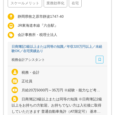
スケールメリット
業務効率化
在宅
静岡県牧之原市静波1747-40
JR東海道本線『六合駅』
会計事務所・税理士法人
日商簿記3級以上または同等の知識／年収320万円以上／未経
験OK／在宅実績あり
税務会計アシスタント
税務・会計
正社員
月給20万5000円～35万円 ※経験・能力など考慮の上、決定いたします ※残業代は全額支給
日商簿記3級以上または同等の知識 ※日商簿記2級
以上をお持ちの方歓迎。お持ちでない方は入社後に取得
していただきます 普通自動車免許（AT限定可） 基本的