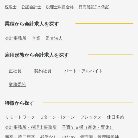
税理士
公認会計士
税理士科目合格
日商簿記(1〜3級)
業種から会計求人を探す
会計事務所
企業
監査法人
雇用形態から会計求人を探す
正社員
契約社員
パート・アルバイト
業務委託
特徴から探す
リモートワーク
Uターン・Iターン
フレックス
休日多め
会計事務所・税理士事務所
子育て支援（産休・育休）
新卒・第二新卒
残業なし・少なめ
管理職・管理職候補