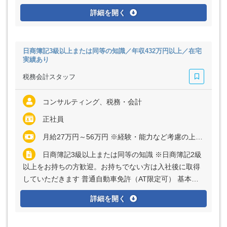
なPCスキル（Excel、Word）
詳細を開く
日商簿記3級以上または同等の知識／年収432万円以上／在宅
実績あり
税務会計スタッフ
コンサルティング、税務・会計
正社員
月給27万円～56万円 ※経験・能力など考慮の上、決定いたします ※上記に固定残業代（月30時間分＝5万円～11万円）を含む ※超過分は別途全額支給
日商簿記3級以上または同等の知識 ※日商簿記2級
以上をお持ちの方歓迎。お持ちでない方は入社後に取得
していただきます 普通自動車免許（AT限定可） 基本的
なPCスキル（Excel、Word）
詳細を開く