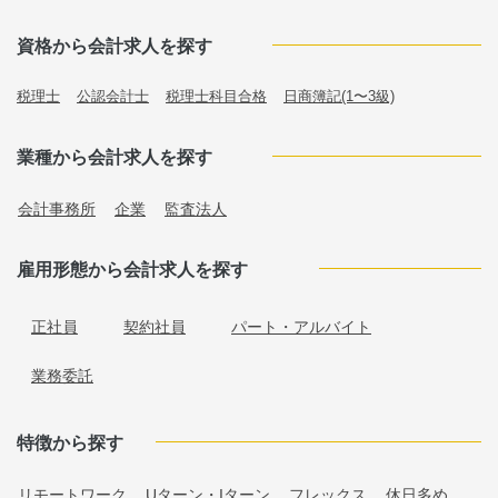
資格から会計求人を探す
税理士
公認会計士
税理士科目合格
日商簿記(1〜3級)
業種から会計求人を探す
会計事務所
企業
監査法人
雇用形態から会計求人を探す
正社員
契約社員
パート・アルバイト
業務委託
特徴から探す
リモートワーク
Uターン・Iターン
フレックス
休日多め