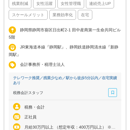
残業削減
女性活躍
女性管理職
連続売上UP
スケールメリット
業務効率化
在宅
静岡県静岡市葵区日出町2-1 田中産商第一生命共同ビル
5階
JR東海道本線『静岡駅』、静岡鉄道静岡清水線『新静
岡駅』
会計事務所・税理士法人
テレワーク推奨／残業少なめ／駅から徒歩5分以内／在宅実績
あり
税務会計スタッフ
税務・会計
正社員
月給30万円以上 （想定年収：400万円以上） ※経験・能力など考慮の上、決定いたします ※残業代は全額支給