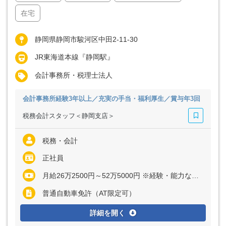
在宅
静岡県静岡市駿河区中田2-11-30
JR東海道本線『静岡駅』
会計事務所・税理士法人
会計事務所経験3年以上／充実の手当・福利厚生／賞与年3回
税務会計スタッフ＜静岡支店＞
税務・会計
正社員
月給26万2500円～52万5000円 ※経験・能力など考慮の上、決定いたします ※上記に固定残業代（月40時間分＝6万2500円～12万5000円）を含む ※超過分は別途全額支給
普通自動車免許（AT限定可）
詳細を開く