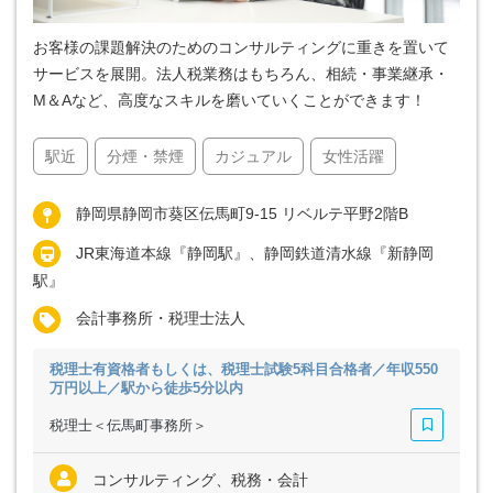
お客様の課題解決のためのコンサルティングに重きを置いて
サービスを展開。法人税業務はもちろん、相続・事業継承・
M＆Aなど、高度なスキルを磨いていくことができます！
駅近
分煙・禁煙
カジュアル
女性活躍
静岡県静岡市葵区伝馬町9-15 リベルテ平野2階B
JR東海道本線『静岡駅』、静岡鉄道清水線『新静岡
駅』
会計事務所・税理士法人
税理士有資格者もしくは、税理士試験5科目合格者／年収550
万円以上／駅から徒歩5分以内
税理士＜伝馬町事務所＞
コンサルティング、税務・会計