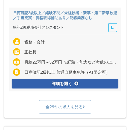
日商簿記2級以上／経験不問／未経験者・新卒・第二新卒歓迎
／手当充実・資格取得補助あり／記帳業務なし
簿記2級税務会計アシスタント
税務・会計
正社員
月給22万円～32万円 ※経験・能力など考慮の上、決定いたします
日商簿記2級以上 普通自動車免許（AT限定可）
詳細を開く
全29件の求人を見る