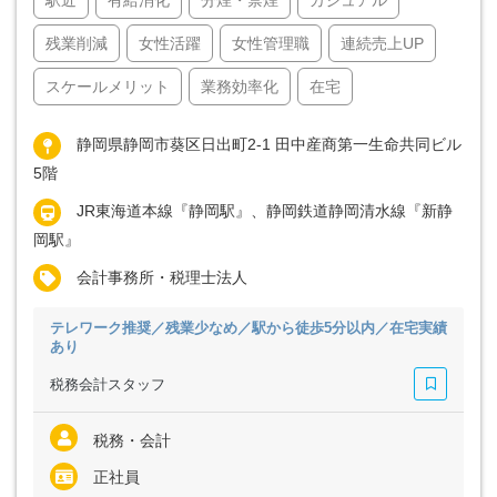
残業削減
女性活躍
女性管理職
連続売上UP
スケールメリット
業務効率化
在宅
静岡県静岡市葵区日出町2-1 田中産商第一生命共同ビル
5階
JR東海道本線『静岡駅』、静岡鉄道静岡清水線『新静
岡駅』
会計事務所・税理士法人
テレワーク推奨／残業少なめ／駅から徒歩5分以内／在宅実績
あり
税務会計スタッフ
税務・会計
正社員