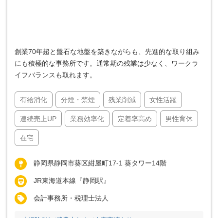
創業70年超と盤石な地盤を築きながらも、先進的な取り組み
にも積極的な事務所です。通常期の残業は少なく、ワークラ
イフバランスも取れます。
有給消化
分煙・禁煙
残業削減
女性活躍
連続売上UP
業務効率化
定着率高め
男性育休
在宅
静岡県静岡市葵区紺屋町17-1 葵タワー14階
JR東海道本線『静岡駅』
会計事務所・税理士法人