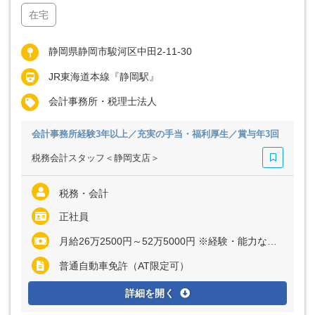
在宅
静岡県静岡市駿河区中田2-11-30
JR東海道本線『静岡駅』
会計事務所・税理士法人
会計事務所経験3年以上／充実の手当・福利厚生／賞与年3回
税務会計スタッフ＜静岡支店＞
税務・会計
正社員
月給26万2500円～52万5000円 ※経験・能力など考慮の上、決定いたします ※上記に固定残業代（月40時間分＝6万2500円～12万5000円）を含む ※超過分は別途全額支給
普通自動車免許（AT限定可）
詳細を開く