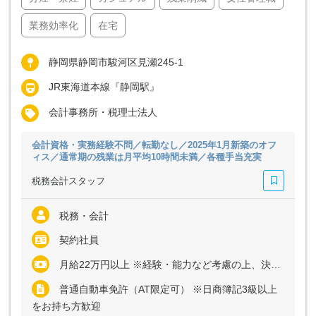
業務効率化
在宅
静岡県静岡市駿河区見瀬245-1
JR東海道本線『静岡駅』
会計事務所・税理士法人
会計資格・実務経験不問／転勤なし／2025年1月新築のオフ
ィス／通常期の残業は月平均10時間未満／各種手当充実
税務会計スタッフ
税務・会計
契約社員
月給22万円以上 ※経験・能力など考慮の上、決定いたします ※残業代は全額支給
普通自動車免許（AT限定可） ※日商簿記3級以上
をお持ち方歓迎