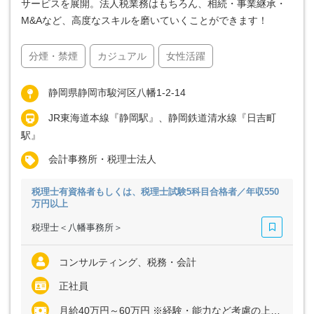
サービスを展開。法人税業務はもちろん、相続・事業継承・
M&Aなど、高度なスキルを磨いていくことができます！
分煙・禁煙
カジュアル
女性活躍
静岡県静岡市駿河区八幡1-2-14
JR東海道本線『静岡駅』、静岡鉄道清水線『日吉町
駅』
会計事務所・税理士法人
税理士有資格者もしくは、税理士試験5科目合格者／年収550
万円以上
税理士＜八幡事務所＞
コンサルティング、税務・会計
正社員
月給40万円～60万円 ※経験・能力など考慮の上、決定いたします ※残業代は全額支給