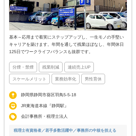
基本～応用まで着実にステップアップし、一生モノの手堅い
キャリアを築けます。年間を通して残業ほぼなし、年間休日
125日でワークライフバランスも抜群です。
分煙・禁煙
残業削減
連続売上UP
スケールメリット
業務効率化
男性育休
静岡県静岡市葵区羽鳥5-5-18
JR東海道本線『静岡駅』
会計事務所・税理士法人
税理士有資格者／若手多数活躍中／事務所の中核を担える