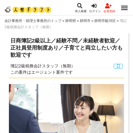
求人検索
ログイン
会員登録
会計事務所・税理士事務所のトップ
»
静岡県
»
静岡市
»
静岡市駿河区
»
簿記
2級税務会計スタッフ（無期）
日商簿記2級以上／経験不問／未経験者歓迎／
正社員登用制度あり／子育てと両立したい方も
歓迎です
簿記2級税務会計スタッフ（無期）
この案件はエージェント案件です