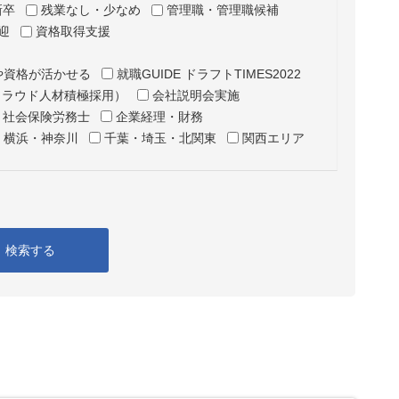
新卒
残業なし・少なめ
管理職・管理職候補
迎
資格取得支援
や資格が活かせる
就職GUIDE ドラフトTIMES2022
クラウド人材積極採用）
会社説明会実施
・社会保険労務士
企業経理・財務
横浜・神奈川
千葉・埼玉・北関東
関西エリア
検索する