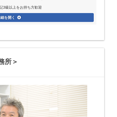
簿記3級以上をお持ち方歓迎
詳細を開く
務所＞