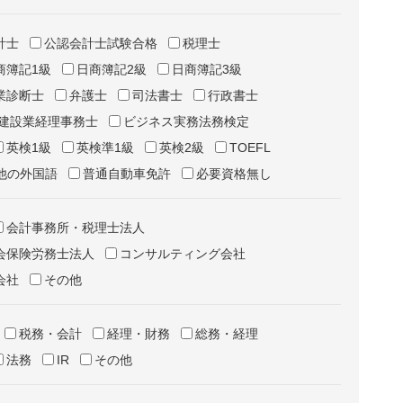
計士
公認会計士試験合格
税理士
商簿記1級
日商簿記2級
日商簿記3級
業診断士
弁護士
司法書士
行政書士
建設業経理事務士
ビジネス実務法務検定
英検1級
英検準1級
英検2級
TOEFL
他の外国語
普通自動車免許
必要資格無し
会計事務所・税理士法人
会保険労務士法人
コンサルティング会社
会社
その他
税務・会計
経理・財務
総務・経理
法務
IR
その他