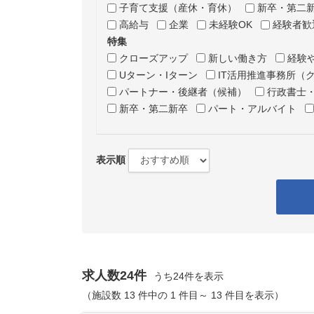
子育て支援（産休・育休）
新卒・第二
高給与
企業
未経験OK
経験者歓
特集
クローズアップ
新しい働き方
経験
Uターン・Iターン
IT活用推進事務所（
パートナー・後継者（候補）
行政書士
新卒・第二新卒
パート・アルバイト
表示順
求人数24件
うち24件を表示
（施設数 13 件中の 1 件目～ 13 件目を表示）