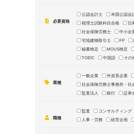
公認会計士
米国公認会
必要資格
税理士試験科目合格
日
社会保険労務士
中小企
宅地建物取引士
FP
秘書検定
MOUS検定
TOEIC
中国語
その
一般企業
外資系企業
業種
社会保険労務士事務所・社
監査法人
銀行
証券
監査
コンサルティング
職種
人事・労務
経営企画