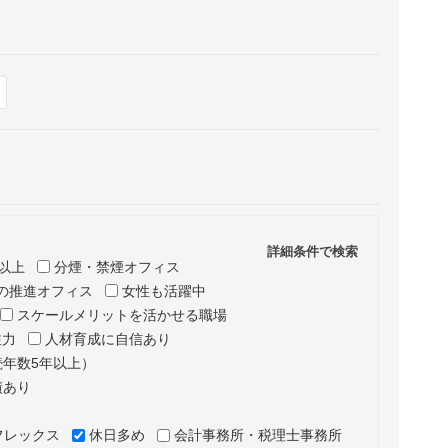
Hide
表示
詳細条件で検索
以上
分煙・禁煙オフィス
の推進オフィス
女性も活躍中
スケールメリットを活かせる職場
注力
人材育成に自信あり
年数5年以上）
績あり
フレックス
休日多め
会計事務所・税理士事務所