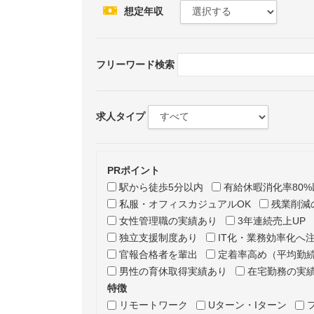
想定年収
フリーワード検索
求人タイプ
PRポイント
駅から徒歩5分以内
有給休暇消化率80%
私服・オフィスカジュアルOK
残業削減
女性管理職の実績あり
3年連続売上UP
独立支援制度あり
IT化・業務効率化へ
官報合格者を輩出
定着率高め（平均勤続
男性の育休取得実績あり
在宅勤務の実
特徴
リモートワーク
Uターン・Iターン