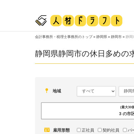
会計事務所・税理士事務所のトップ
»
静岡県
»
静岡市
»
静岡
静岡県静岡市の休日多めの
地域
(最大3
3 の
雇用形態
正社員
契約社員
パ