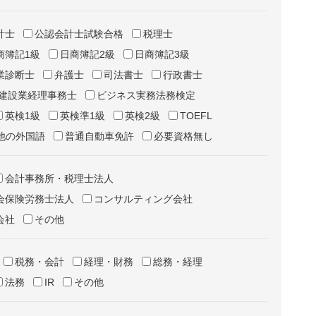
計士
公認会計士試験合格
税理士
商簿記1級
日商簿記2級
日商簿記3級
業診断士
弁護士
司法書士
行政書士
建設業経理事務士
ビジネス実務法務検定
英検1級
英検準1級
英検2級
TOEFL
他の外国語
普通自動車免許
必要資格無し
会計事務所・税理士法人
会保険労務士法人
コンサルティング会社
会社
その他
税務・会計
経理・財務
総務・経理
法務
IR
その他