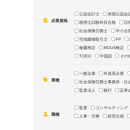
公認会計士
米国公認会
必要資格
税理士試験科目合格
日
社会保険労務士
中小企
宅地建物取引士
FP
秘書検定
MOUS検定
TOEIC
中国語
その
一般企業
外資系企業
業種
社会保険労務士事務所・社
監査法人
銀行
証券
監査
コンサルティング
職種
人事・労務
経営企画