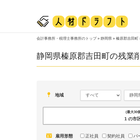
会計事務所・税理士事務所のトップ
»
静岡県
»
榛原郡吉田町
静岡県榛原郡吉田町の残業
地域
(最大3
1 の
雇用形態
正社員
契約社員
パ