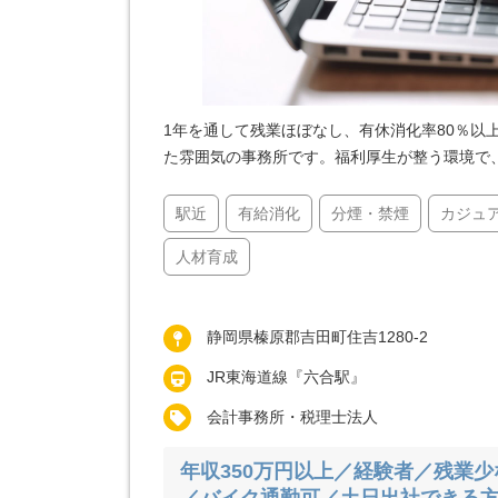
1年を通して残業ほぼなし、有休消化率80％以
た雰囲気の事務所です。福利厚生が整う環境で
駅近
有給消化
分煙・禁煙
カジュ
人材育成
静岡県榛原郡吉田町住吉1280-2
JR東海道線『六合駅』
会計事務所・税理士法人
年収350万円以上／経験者／残業