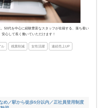
上。50代を中心に経験豊富なスタッフが在籍する、落ち着い
、安心して長く働いていただけます！
アル
残業削減
女性活躍
連続売上UP
少なめ／駅から徒歩5分以内／正社員登用制度