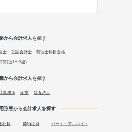
格から会計求人を探す
理士
公認会計士
税理士科目合格
商簿記(1〜3級)
種から会計求人を探す
計事務所
企業
監査法人
用形態から会計求人を探す
正社員
契約社員
パート・アルバイト