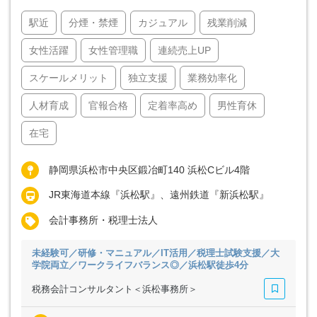
駅近
分煙・禁煙
カジュアル
残業削減
女性活躍
女性管理職
連続売上UP
スケールメリット
独立支援
業務効率化
人材育成
官報合格
定着率高め
男性育休
在宅
静岡県浜松市中央区鍛冶町140 浜松Cビル4階
JR東海道本線『浜松駅』、遠州鉄道『新浜松駅』
会計事務所・税理士法人
未経験可／研修・マニュアル／IT活用／税理士試験支援／大
学院両立／ワークライフバランス◎／浜松駅徒歩4分
税務会計コンサルタント＜浜松事務所＞