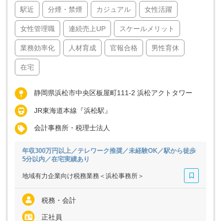
駅近
分煙・禁煙
カジュアル
女性活躍
女性管理職
連続売上UP
スケールメリット
業務効率化
人材育成
官報合格
男性育休
在宅
静岡県浜松市中央区板屋町111-2 浜松アクトタワー
JR東海道本線『浜松駅』
会計事務所・税理士法人
年収300万円以上／テレワーク推奨／未経験OK／駅から徒歩
5分以内／在宅実績あり
地域有力企業向け税務業務＜浜松事務所＞
税務・会計
正社員