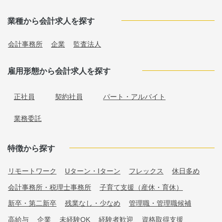
業種から会計求人を探す
会計事務所
企業
監査法人
雇用形態から会計求人を探す
正社員
契約社員
パート・アルバイト
業務委託
特徴から探す
リモートワーク
Uターン・Iターン
フレックス
休日多め
会計事務所・税理士事務所
子育て支援（産休・育休）
新卒・第二新卒
残業なし・少なめ
管理職・管理職候補
高給与
企業
未経験OK
経験者歓迎
資格取得支援