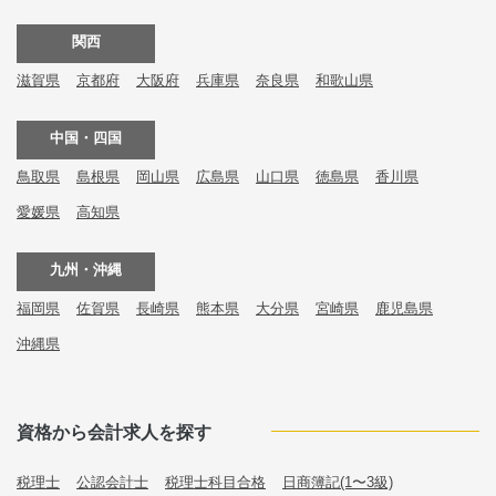
関西
滋賀県
京都府
大阪府
兵庫県
奈良県
和歌山県
中国・四国
鳥取県
島根県
岡山県
広島県
山口県
徳島県
香川県
愛媛県
高知県
九州・沖縄
福岡県
佐賀県
長崎県
熊本県
大分県
宮崎県
鹿児島県
沖縄県
資格から会計求人を探す
税理士
公認会計士
税理士科目合格
日商簿記(1〜3級)