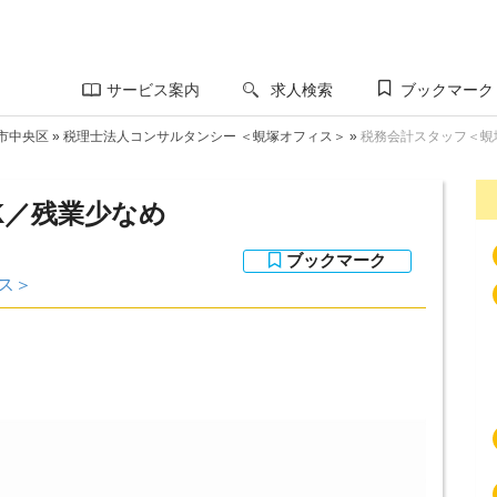
サービス案内
求人検索
ブックマーク
市中央区
»
税理士法人コンサルタンシー ＜蜆塚オフィス＞
»
税務会計スタッフ＜蜆
K／残業少なめ
ス＞