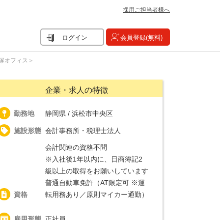
採用ご担当者様へ
ログイン
会員登録(無料)
塚オフィス＞
企業・求人の特徴
勤務地
静岡県 / 浜松市中央区
施設形態
会計事務所・税理士法人
会計関連の資格不問
※入社後1年以内に、日商簿記2
級以上の取得をお願いしています
普通自動車免許（AT限定可 ※運
資格
転用務あり／原則マイカー通勤）
雇用形態
正社員