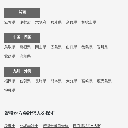
関西
滋賀県
京都府
大阪府
兵庫県
奈良県
和歌山県
中国・四国
鳥取県
島根県
岡山県
広島県
山口県
徳島県
香川県
愛媛県
高知県
九州・沖縄
福岡県
佐賀県
長崎県
熊本県
大分県
宮崎県
鹿児島県
沖縄県
資格から会計求人を探す
税理士
公認会計士
税理士科目合格
日商簿記(1〜3級)