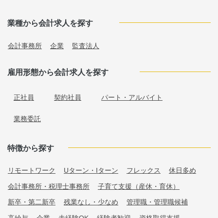
業種から会計求人を探す
会計事務所
企業
監査法人
雇用形態から会計求人を探す
正社員
契約社員
パート・アルバイト
業務委託
特徴から探す
リモートワーク
Uターン・Iターン
フレックス
休日多め
会計事務所・税理士事務所
子育て支援（産休・育休）
新卒・第二新卒
残業なし・少なめ
管理職・管理職候補
高給与
企業
未経験OK
経験者歓迎
資格取得支援