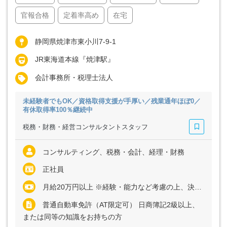
官報合格
定着率高め
在宅
静岡県焼津市東小川7-9-1
JR東海道本線『焼津駅』
会計事務所・税理士法人
未経験者でもOK／資格取得支援が手厚い／残業通年ほぼ0／
有休取得率100％継続中
税務・財務・経営コンサルタントスタッフ
コンサルティング、税務・会計、経理・財務
正社員
月給20万円以上 ※経験・能力など考慮の上、決定いたします ※上記に固定残業代（月10時間分＝1万9000円以上）を含む ※超過分は別途全額支給
普通自動車免許（AT限定可） 日商簿記2級以上、
または同等の知識をお持ちの方