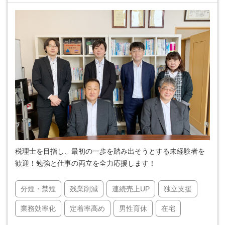
税理士を目指し、最初の一歩を踏み出そうとする未経験者を
歓迎！勉強と仕事の両立を全力応援します！
分煙・禁煙
残業削減
連続売上UP
独立支援
業務効率化
定着率高め
男性育休
在宅