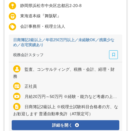
静岡県浜松市中央区志都呂2-20-8
東海道本線『舞阪駅』
会計事務所・税理士法人
日商簿記2級以上／年収250万円以上／未経験OK／残業少な
め／在宅実績あり
税務会計スタッフ
監査、コンサルティング、税務・会計、経理・財
務
正社員
月給20万円～50万円 ※経験・能力など考慮の上、決定いたします ※残業代は全額支給
日商簿記2級以上 ※税理士試験科目合格者の方、な
お歓迎します 普通自動車免許（AT限定可）
詳細を開く