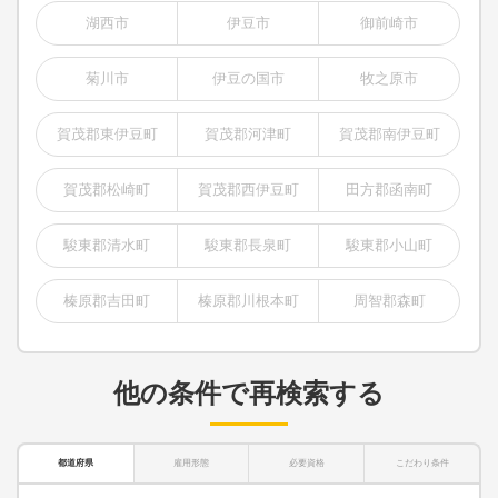
湖西市
伊豆市
御前崎市
菊川市
伊豆の国市
牧之原市
賀茂郡東伊豆町
賀茂郡河津町
賀茂郡南伊豆町
賀茂郡松崎町
賀茂郡西伊豆町
田方郡函南町
駿東郡清水町
駿東郡長泉町
駿東郡小山町
榛原郡吉田町
榛原郡川根本町
周智郡森町
他の条件で再検索する
都道府県
雇用形態
必要資格
こだわり条件