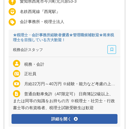
愛知県西尾市今川町元川原53-3
名鉄西尾線『西尾駅』
会計事務所・税理士法人
★税理士・会計事務所経験者優遇★管理職候補歓迎★将来税
理士を目指している方大歓迎！
税務会計スタッフ
税務・会計
正社員
月給22万円～40万円 ※経験・能力など考慮の上、決定いたします ※残業代は全額支給
普通自動車免許（AT限定可） 日商簿記2級以上、
または同等の知識をお持ちの方 ※税理士・社労士・行政
書士等の有資格者、税理士試験受験生は歓迎
詳細を開く