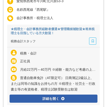
愛知県西尾市今川町元川原53-3
名鉄西尾線『西尾駅』
会計事務所・税理士法人
★税理士・会計事務所経験者優遇★管理職候補歓迎★将来税
理士を目指している方大歓迎！
税務会計スタッフ
税務・会計
正社員
月給22万円～40万円 ※経験・能力など考慮の上、決定いたします ※残業代は全額支給
普通自動車免許（AT限定可） 日商簿記2級以上、
または同等の知識をお持ちの方 ※税理士・社労士・行政
書士等の有資格者、税理士試験受験生は歓迎
詳細を開く