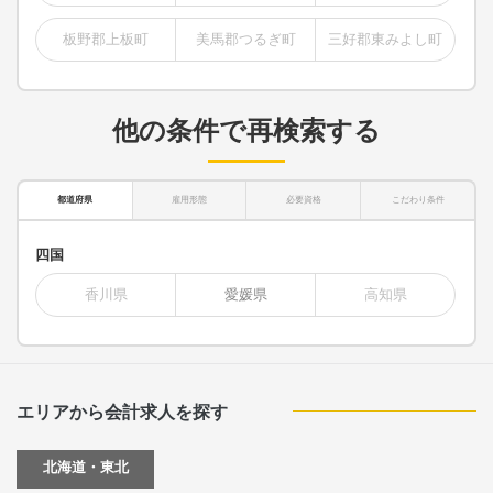
板野郡上板町
美馬郡つるぎ町
三好郡東みよし町
他の条件で再検索する
都道府県
雇用形態
必要資格
こだわり条件
四国
香川県
愛媛県
高知県
エリアから会計求人を探す
北海道・東北