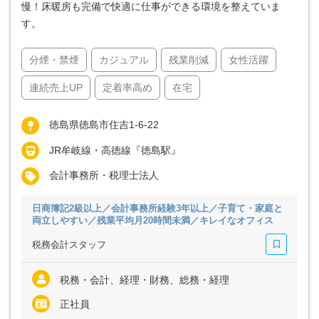
慢！床暖房も完備で快適に仕事ができる環境を整えていま
す。
分煙・禁煙
カジュアル
残業削減
女性活躍
連続売上UP
定着率高め
在宅
徳島県徳島市住吉1-6-22
JR牟岐線・高徳線『徳島駅』
会計事務所・税理士法人
日商簿記2級以上／会計事務所経験3年以上／子育て・家庭と
両立しやすい／残業平均月20時間未満／キレイなオフィス
税務会計スタッフ
税務・会計、経理・財務、総務・経理
正社員