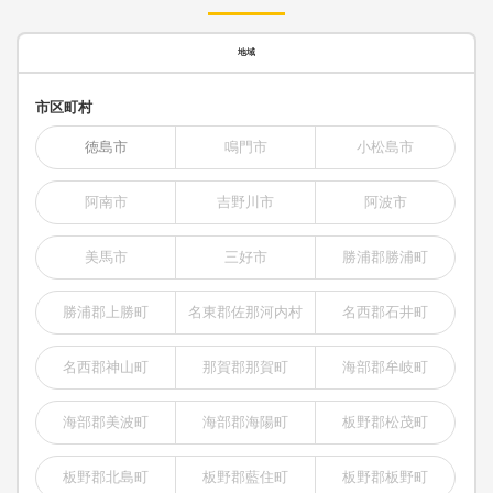
地域
市区町村
徳島市
鳴門市
小松島市
阿南市
吉野川市
阿波市
美馬市
三好市
勝浦郡勝浦町
勝浦郡上勝町
名東郡佐那河内村
名西郡石井町
名西郡神山町
那賀郡那賀町
海部郡牟岐町
海部郡美波町
海部郡海陽町
板野郡松茂町
板野郡北島町
板野郡藍住町
板野郡板野町