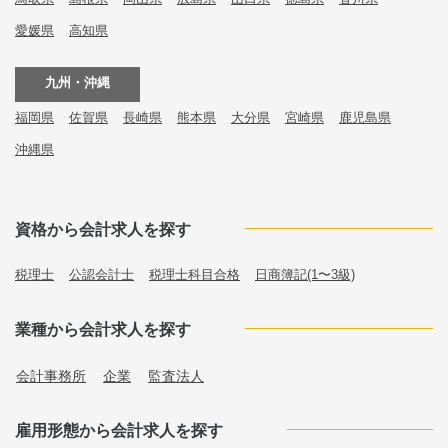
愛媛県
高知県
九州・沖縄
福岡県
佐賀県
長崎県
熊本県
大分県
宮崎県
鹿児島県
沖縄県
資格から会計求人を探す
税理士
公認会計士
税理士科目合格
日商簿記(1〜3級)
業種から会計求人を探す
会計事務所
企業
監査法人
雇用形態から会計求人を探す