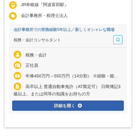
JR牟岐線『阿波富田駅』
会計事務所・税理士法人
会計事務所での実務経験5年以上／新しくオシャレな職場
税務・会計コンサルタント
税務・会計
正社員
年俸450万円～550万円（14分割） ※経験・能力など考慮の上、決定いたします ※上記に固定残業代（月30時間分＝6万724円～7万4218円）を含む ※超過分は別途全額支給
高卒以上 普通自動車免許（AT限定可） 日商簿記3
級以上、または同等の知識をお持ちの方
詳細を開く