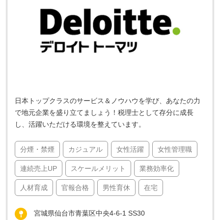
日本トップクラスのサービス＆ノウハウを学び、あなたの力
で地元企業を盛り立てましょう！税理士として存分に成長
し、活躍いただける環境を整えています。
分煙・禁煙
カジュアル
女性活躍
女性管理職
連続売上UP
スケールメリット
業務効率化
人材育成
官報合格
男性育休
在宅
宮城県仙台市青葉区中央4-6-1 SS30