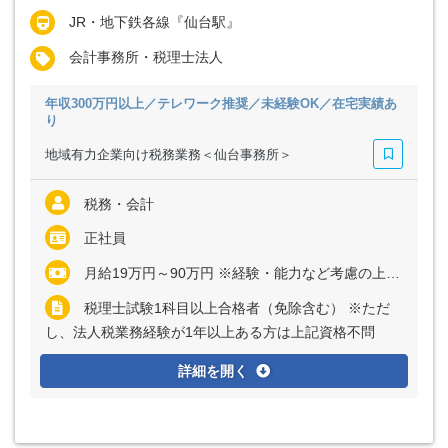
JR・地下鉄各線『仙台駅』
会計事務所・税理士法人
年収300万円以上／テレワーク推奨／未経験OK／在宅実績あ
り
地域有力企業向け税務業務＜仙台事務所＞
税務・会計
正社員
月給19万円～90万円 ※経験・能力など考慮の上、決定いたします ※アソシエイト／シニアアソシエイトは残業代全額支給 ※マネジャーまたはシニアマネジャーの場合、管理監督者採用のため残業代支給なし
税理士試験1科目以上合格者（免除含む） ※ただ
し、法人税業務経験が1年以上ある方は上記資格不問
詳細を開く