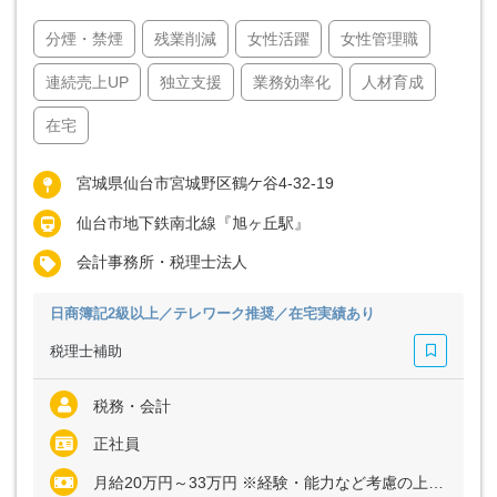
分煙・禁煙
残業削減
女性活躍
女性管理職
連続売上UP
独立支援
業務効率化
人材育成
在宅
宮城県仙台市宮城野区鶴ケ谷4-32-19
仙台市地下鉄南北線『旭ヶ丘駅』
会計事務所・税理士法人
日商簿記2級以上／テレワーク推奨／在宅実績あり
税理士補助
税務・会計
正社員
月給20万円～33万円 ※経験・能力など考慮の上、決定いたします ※残業代は全額支給