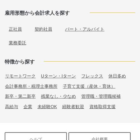
雇用形態から会計求人を探す
正社員
契約社員
パート・アルバイト
業務委託
特徴から探す
リモートワーク
Uターン・Iターン
フレックス
休日多め
会計事務所・税理士事務所
子育て支援（産休・育休）
新卒・第二新卒
残業なし・少なめ
管理職・管理職候補
高給与
企業
未経験OK
経験者歓迎
資格取得支援
ヘルプ
会社概要