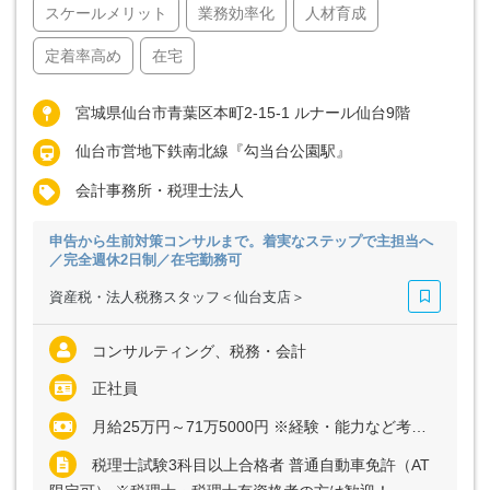
スケールメリット
業務効率化
人材育成
定着率高め
在宅
宮城県仙台市青葉区本町2-15-1 ルナール仙台9階
仙台市営地下鉄南北線『勾当台公園駅』
会計事務所・税理士法人
申告から生前対策コンサルまで。着実なステップで主担当へ
／完全週休2日制／在宅勤務可
資産税・法人税務スタッフ＜仙台支店＞
コンサルティング、税務・会計
正社員
月給25万円～71万5000円 ※経験・能力など考慮の上、決定いたします ※残業代は全額支給
税理士試験3科目以上合格者 普通自動車免許（AT