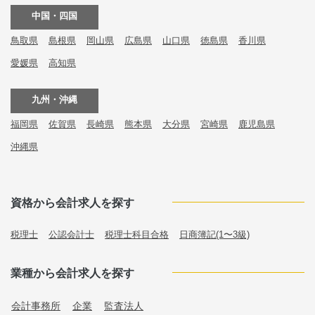
中国・四国
鳥取県
島根県
岡山県
広島県
山口県
徳島県
香川県
愛媛県
高知県
九州・沖縄
福岡県
佐賀県
長崎県
熊本県
大分県
宮崎県
鹿児島県
沖縄県
資格から会計求人を探す
税理士
公認会計士
税理士科目合格
日商簿記(1〜3級)
業種から会計求人を探す
会計事務所
企業
監査法人