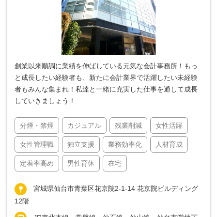
創業以来順調に業績を伸ばしている元気な会計事務所！もっ
と成長したい経験者も、新たに会計業界で活躍したい未経験
者もみんな集まれ！私達と一緒に充実した仕事を通して成長
していきましょう！
分煙・禁煙
カジュアル
残業削減
女性活躍
女性管理職
独立支援
業務効率化
人材育成
定着率高め
男性育休
在宅
宮城県仙台市青葉区花京院2-1-14 花京院ビルディング
12階