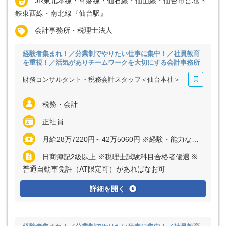
JR東北本線・常磐線・仙石線・仙山線・仙台市営地下
鉄東西線・南北線『仙台駅』
会計事務所・税理士法人
経験者集まれ！／分業制でやりたい仕事に集中！／社員教育
を重視！／活気がありチームワークを大切にする会計事務所
財務コンサルタント・税務会計スタッフ＜仙台本社＞
税務・会計
正社員
月給28万7220円～42万5060円 ※経験・能力など考慮の上、決定いたします ※上記に固定残業代（月20時間分＝3万7220円～5万5060円）を含む ※超過分は別途全額支給
日商簿記2級以上 ※税理士試験科目合格者優遇 ※
普通自動車免許（AT限定可）があればなお可
詳細を開く