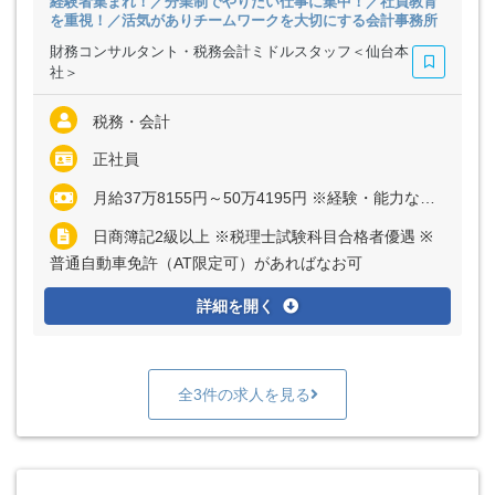
経験者集まれ！／分業制でやりたい仕事に集中！／社員教育
を重視！／活気がありチームワークを大切にする会計事務所
財務コンサルタント・税務会計ミドルスタッフ＜仙台本
社＞
税務・会計
正社員
月給37万8155円～50万4195円 ※経験・能力など考慮の上、決定いたします ※上記に固定残業代（月35時間分＝7万8155円～10万4195円）を含む ※超過分は別途全額支給
日商簿記2級以上 ※税理士試験科目合格者優遇 ※
普通自動車免許（AT限定可）があればなお可
詳細を開く
全3件の求人を見る