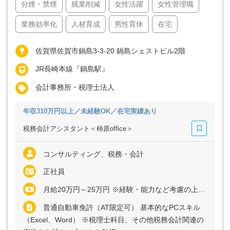
分煙・禁煙
残業削減
女性活躍
女性管理職
業務効率化
人材育成
男性育休
在宅
佐賀県佐賀市鍋島3-3-20 鍋島シェストビル2階
JR長崎本線『鍋島駅』
会計事務所・税理士法人
年収310万円以上／未経験OK／在宅実績あり
税務会計アシスタント＜柿原office＞
コンサルティング、税務・会計
正社員
月給20万円～25万円 ※経験・能力など考慮の上、決定いたします ※上記に固定残業代（月10時間分＝1万6000円～2万円）を含む ※超過分は別途全額支給
普通自動車免許（AT限定可） 基本的なPCスキル
（Excel、Word） ※税理士科目、その他税務会計関連の