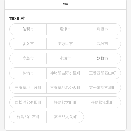
地域
市区町村
佐賀市
唐津市
鳥栖市
多久市
伊万里市
武雄市
鹿島市
小城市
嬉野市
神埼市
神埼郡吉野ヶ里町
三養基郡基山町
三養基郡上峰町
三養基郡みやき町
東松浦郡玄海町
西松浦郡有田町
杵島郡大町町
杵島郡江北町
杵島郡白石町
藤津郡太良町