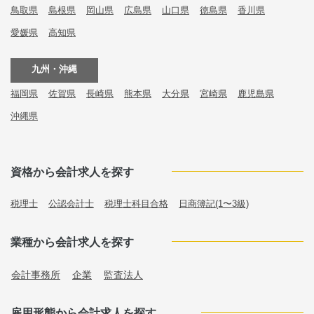
鳥取県
島根県
岡山県
広島県
山口県
徳島県
香川県
愛媛県
高知県
九州・沖縄
福岡県
佐賀県
長崎県
熊本県
大分県
宮崎県
鹿児島県
沖縄県
資格から会計求人を探す
税理士
公認会計士
税理士科目合格
日商簿記(1〜3級)
業種から会計求人を探す
会計事務所
企業
監査法人
雇用形態から会計求人を探す