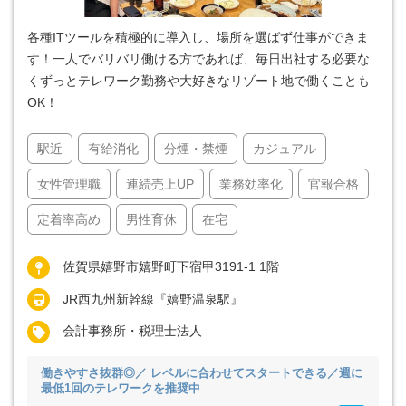
各種ITツールを積極的に導入し、場所を選ばず仕事ができま
す！一人でバリバリ働ける方であれば、毎日出社する必要な
くずっとテレワーク勤務や大好きなリゾート地で働くことも
OK！
駅近
有給消化
分煙・禁煙
カジュアル
女性管理職
連続売上UP
業務効率化
官報合格
定着率高め
男性育休
在宅
佐賀県嬉野市嬉野町下宿甲3191-1 1階
JR西九州新幹線『嬉野温泉駅』
会計事務所・税理士法人
働きやすさ抜群◎／ レベルに合わせてスタートできる／週に
最低1回のテレワークを推奨中