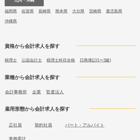
九州・沖縄
福岡県
佐賀県
長崎県
熊本県
大分県
宮崎県
鹿児島県
沖縄県
資格から会計求人を探す
税理士
公認会計士
税理士科目合格
日商簿記(1〜3級)
業種から会計求人を探す
会計事務所
企業
監査法人
雇用形態から会計求人を探す
正社員
契約社員
パート・アルバイト
業務委託