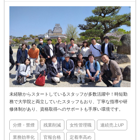
未経験からスタートしているスタッフが多数活躍中！時短勤
務で大学院と両立していたスタッフもおり、丁寧な指導や研
修体制があり、資格取得へのサポートも手厚い環境です。
分煙・禁煙
残業削減
女性管理職
連続売上UP
業務効率化
官報合格
定着率高め