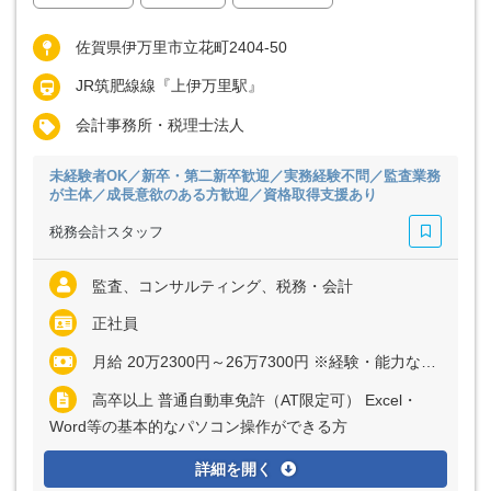
佐賀県伊万里市立花町2404-50
JR筑肥線線『上伊万里駅』
会計事務所・税理士法人
未経験者OK／新卒・第二新卒歓迎／実務経験不問／監査業務
が主体／成長意欲のある方歓迎／資格取得支援あり
税務会計スタッフ
監査、コンサルティング、税務・会計
正社員
月給 20万2300円～26万7300円 ※経験・能力など考慮の上、決定いたします ※上記に固定残業代（月8時間分＝1万5000円）を含む ※超過分は別途全額支給
高卒以上 普通自動車免許（AT限定可） Excel・
Word等の基本的なパソコン操作ができる方
詳細を開く