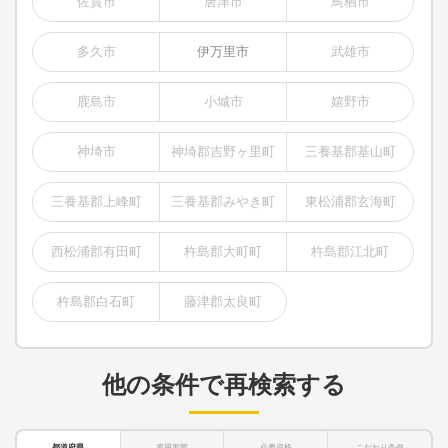
佐賀市
唐津市
鳥栖市
多久市
伊万里市
武雄市
鹿島市
小城市
嬉野市
神埼市
神埼郡吉野ヶ里町
三養基郡基山町
三養基郡上峰町
三養基郡みやき町
東松浦郡玄海町
西松浦郡有田町
杵島郡大町町
杵島郡江北町
杵島郡白石町
藤津郡太良町
他の条件で再検索する
都道府県
雇用形態
必要資格
こだわり条件