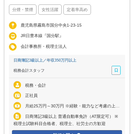
分煙・禁煙
女性活躍
定着率高め
鹿児島県霧島市国分中央1-23-15
JR日豊本線『国分駅』
会計事務所・税理士法人
日商簿記3級以上／年収350万円以上
税務会計スタッフ
税務・会計
正社員
月給25万円～30万円 ※経験・能力など考慮の上、決定いたします ※残業代は全額支給
日商簿記3級以上 普通自動車免許（AT限定可） ※
税理士試験科目合格者、税理士、社労士の方歓迎