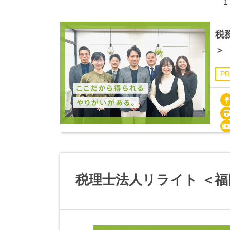
1
税
＞
PR
税理士法人リライト ＜