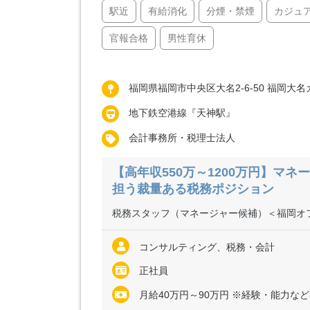
駅近
有給消化
分煙・禁煙
カジュ
官報合格
男性育休
福岡県福岡市中央区大名2-6-50 福岡大
地下鉄空港線『天神駅』
会計事務所・税理士法人
【高年収550万～1200万円】マ
担う裁量ある税務ポジション
税務スタッフ（マネージャー候補）＜福岡オ
コンサルティング、税務・会計
正社員
月給40万円～90万円 ※経験・能力など考慮の上、決定いたします 