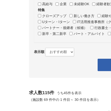
高給与
企業
未経験OK
経験者歓
特集
クローズアップ
新しい働き方
経験
Uターン・Iターン
IT活用推進事務所（
パートナー・後継者（候補）
行政書士
新卒・第二新卒
パート・アルバイト
表示順
求人数115件
うち45件を表示
（施設数 69 件中の 1 件目～ 30 件目を表示）