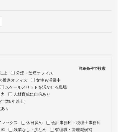
Hide
表示
詳細条件で検索
以上
分煙・禁煙オフィス
の推進オフィス
女性も活躍中
スケールメリットを活かせる職場
注力
人材育成に自信あり
年数5年以上）
績あり
フレックス
休日多め
会計事務所・税理士事務所
新卒
残業なし・少なめ
管理職・管理職候補