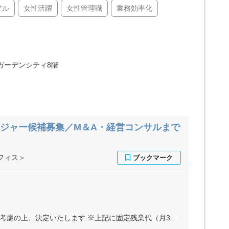
アル
女性活躍
女性管理職
業務効率化
名ガーデンシティ8階
ネージャー候補募集／M＆A・経営コンサルまで
フィス＞
※上記に固定残業代（月32時間分＝8万円～17万6000円）を含む ※超過分は別途全額支給