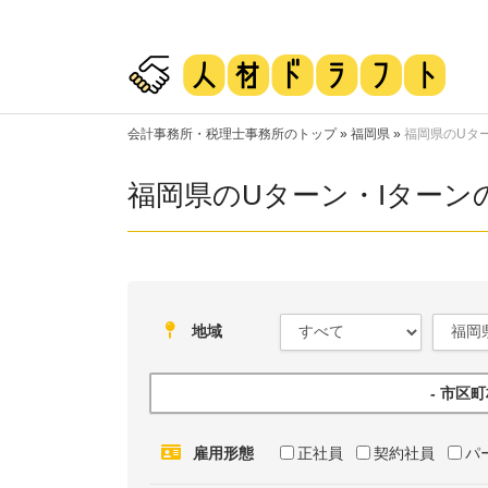
会計事務所・税理士事務所のトップ
»
福岡県
»
福岡県のUタ
福岡県のUターン・Iターン
地域
- 市区
雇用形態
正社員
契約社員
パ