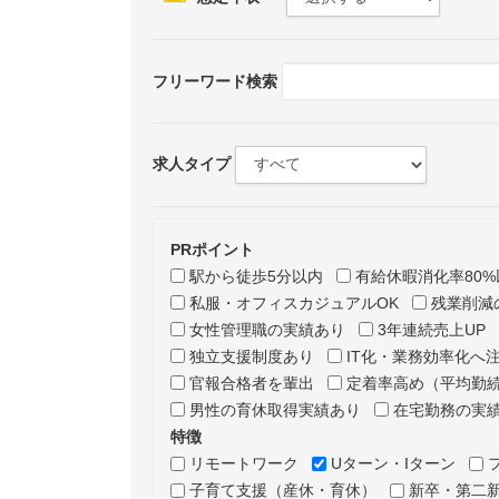
フリーワード検索
求人タイプ
PRポイント
駅から徒歩5分以内
有給休暇消化率80%
私服・オフィスカジュアルOK
残業削減
女性管理職の実績あり
3年連続売上UP
独立支援制度あり
IT化・業務効率化へ
官報合格者を輩出
定着率高め（平均勤続
男性の育休取得実績あり
在宅勤務の実
特徴
リモートワーク
Uターン・Iターン
子育て支援（産休・育休）
新卒・第二