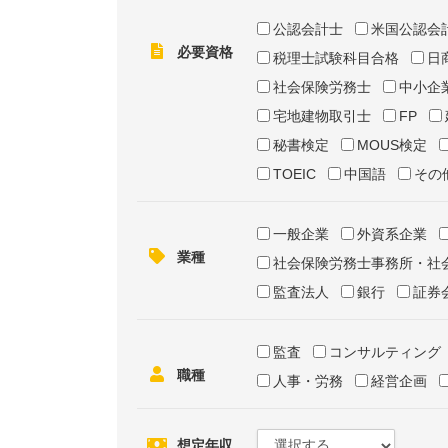
公認会計士
米国公認会
必要資格
税理士試験科目合格
日
社会保険労務士
中小企
宅地建物取引士
FP
秘書検定
MOUS検定
TOEIC
中国語
その
一般企業
外資系企業
業種
社会保険労務士事務所・社
監査法人
銀行
証券
監査
コンサルティング
職種
人事・労務
経営企画
想定年収