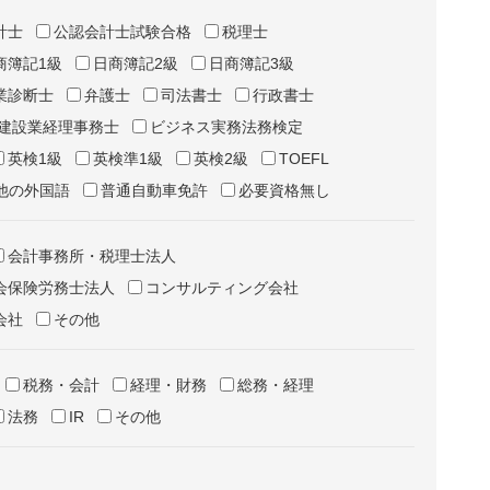
計士
公認会計士試験合格
税理士
商簿記1級
日商簿記2級
日商簿記3級
業診断士
弁護士
司法書士
行政書士
建設業経理事務士
ビジネス実務法務検定
英検1級
英検準1級
英検2級
TOEFL
他の外国語
普通自動車免許
必要資格無し
会計事務所・税理士法人
会保険労務士法人
コンサルティング会社
会社
その他
税務・会計
経理・財務
総務・経理
法務
IR
その他