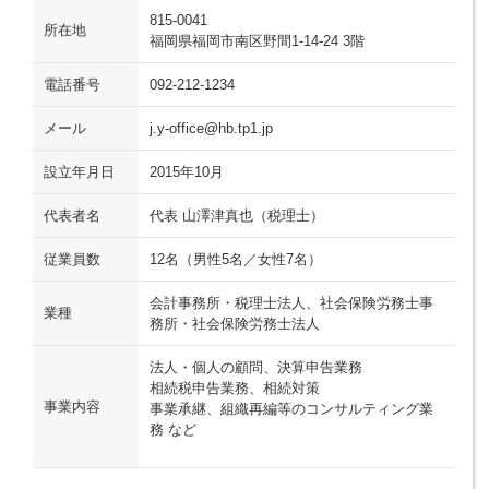
815-0041
所在地
福岡県福岡市南区野間1-14-24 3階
電話番号
092-212-1234
メール
j.y-office@hb.tp1.jp
設立年月日
2015年10月
代表者名
代表 山澤津真也（税理士）
従業員数
12名（男性5名／女性7名）
会計事務所・税理士法人、社会保険労務士事
業種
務所・社会保険労務士法人
法人・個人の顧問、決算申告業務
相続税申告業務、相続対策
事業内容
事業承継、組織再編等のコンサルティング業
務 など