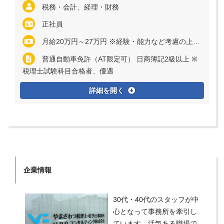
税務・会計、経理・財務
正社員
月給20万円～27万円 ※経験・能力など考慮の上、決定いたします ※残業代は全額支給
普通自動車免許（AT限定可） 日商簿記2級以上 ※
税理士試験科目合格者、優遇
詳細を開く
企業情報
30代・40代のスタッフが中
心となって事務所を牽引し
ています。活気ある職場で