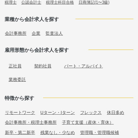
税理士
公認会計士
税理士科目合格
日商簿記(1〜3級)
業種から会計求人を探す
会計事務所
企業
監査法人
雇用形態から会計求人を探す
正社員
契約社員
パート・アルバイト
業務委託
特徴から探す
リモートワーク
Uターン・Iターン
フレックス
休日多め
会計事務所・税理士事務所
子育て支援（産休・育休）
新卒・第二新卒
残業なし・少なめ
管理職・管理職候補