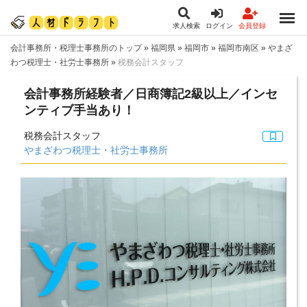
求人検索
ログイン
会員登録
会計事務所・税理士事務所のトップ
»
福岡県
»
福岡市
»
福岡市南区
»
やまざ
わつ税理士・社労士事務所
»
税務会計スタッフ
会計事務所経験者／日商簿記2級以上／インセ
ンティブ手当あり！
税務会計スタッフ
やまざわつ税理士・社労士事務所