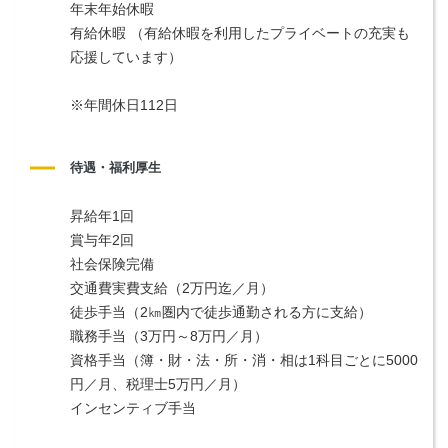
年末年始休暇
有給休暇 （有給休暇を利用したプライベートの充実も
応援しています）
※年間休日112日
待遇・福利厚生
昇給年1回
賞与年2回
社会保険完備
交通費実費支給（2万円迄／月）
徒歩手当（2㎞圏内で徒歩通勤される方に支給）
職務手当（3万円～8万円／月）
資格手当（簿・財・法・所・消・相は1科目ごとに5000
円／月、税理士5万円／月）
インセンティブ手当