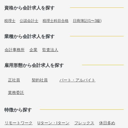
資格から会計求人を探す
税理士
公認会計士
税理士科目合格
日商簿記(1〜3級)
業種から会計求人を探す
会計事務所
企業
監査法人
雇用形態から会計求人を探す
正社員
契約社員
パート・アルバイト
業務委託
特徴から探す
リモートワーク
Uターン・Iターン
フレックス
休日多め