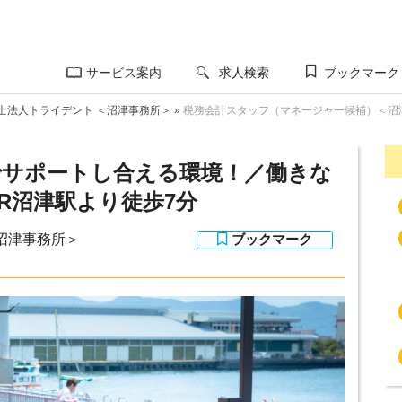
サービス案内
求人検索
ブックマーク
士法人トライデント ＜沼津事務所＞
»
税務会計スタッフ（マネージャー候補）＜沼
でサポートし合える環境！／働きな
R沼津駅より徒歩7分
沼津事務所＞