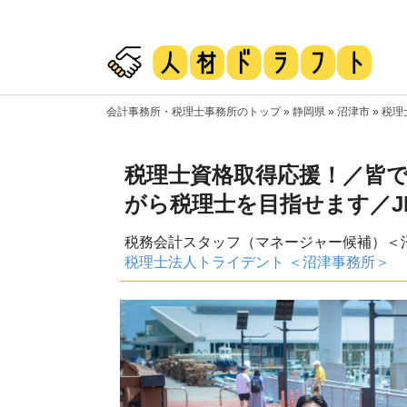
会計事務所・税理士事務所のトップ
»
静岡県
»
沼津市
»
税理
税理士資格取得応援！／皆
がら税理士を目指せます／J
税務会計スタッフ（マネージャー候補）＜
税理士法人トライデント ＜沼津事務所＞