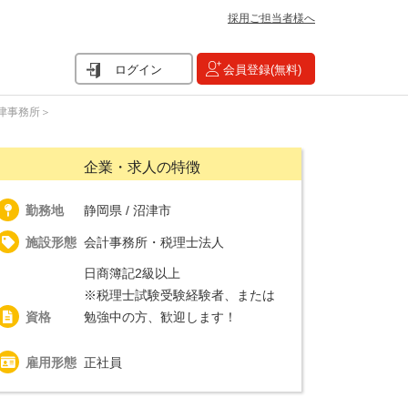
採用ご担当者様へ
ログイン
会員登録(無料)
津事務所＞
企業・求人の特徴
勤務地
静岡県 / 沼津市
施設形態
会計事務所・税理士法人
日商簿記2級以上
※税理士試験受験経験者、または
資格
勉強中の方、歓迎します！
雇用形態
正社員