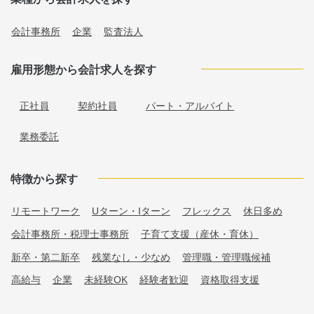
会計事務所
企業
監査法人
雇用形態から会計求人を探す
正社員
契約社員
パート・アルバイト
業務委託
特徴から探す
リモートワーク
Uターン・Iターン
フレックス
休日多め
会計事務所・税理士事務所
子育て支援（産休・育休）
新卒・第二新卒
残業なし・少なめ
管理職・管理職候補
高給与
企業
未経験OK
経験者歓迎
資格取得支援