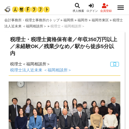
求人検索
ログイン
会員登録
会計事務所・税理士事務所のトップ
»
福岡県
»
福岡市
»
福岡市東区
»
税理士
法人近未来 ＜福岡相談所＞
»
税理士＜福岡相談所＞
税理士・税理士資格保有者／年収350万円以上
／未経験OK／残業少なめ／駅から徒歩5分以
内
税理士＜福岡相談所＞
税理士法人近未来 ＜福岡相談所＞