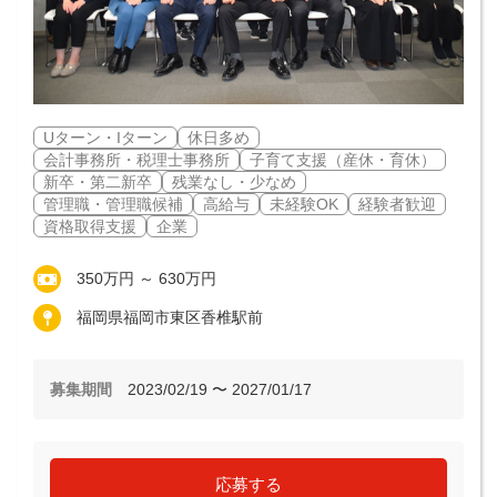
Uターン・Iターン
休日多め
会計事務所・税理士事務所
子育て支援（産休・育休）
新卒・第二新卒
残業なし・少なめ
管理職・管理職候補
高給与
未経験OK
経験者歓迎
資格取得支援
企業
350万円 ～ 630万円
福岡県福岡市東区香椎駅前
募集期間
2023/02/19 〜 2027/01/17
応募する