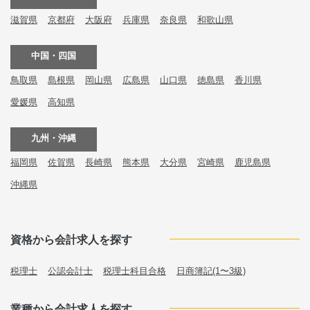
滋賀県
京都府
大阪府
兵庫県
奈良県
和歌山県
中国・四国
鳥取県
島根県
岡山県
広島県
山口県
徳島県
香川県
愛媛県
高知県
九州・沖縄
福岡県
佐賀県
長崎県
熊本県
大分県
宮崎県
鹿児島県
沖縄県
資格から会計求人を探す
税理士
公認会計士
税理士科目合格
日商簿記(1〜3級)
業種から会計求人を探す