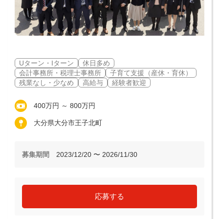
Uターン・Iターン
休日多め
会計事務所・税理士事務所
子育て支援（産休・育休）
残業なし・少なめ
高給与
経験者歓迎
400万円 ～ 800万円
大分県大分市王子北町
募集期間
2023/12/20 〜 2026/11/30
応募する