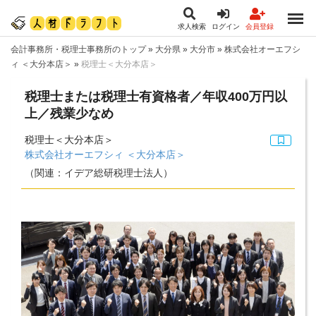
求人検索
ログイン
会員登録
会計事務所・税理士事務所のトップ
»
大分県
»
大分市
»
株式会社オーエフシ
ィ ＜大分本店＞
»
税理士＜大分本店＞
税理士または税理士有資格者／年収400万円以
上／残業少なめ
税理士＜大分本店＞
株式会社オーエフシィ ＜大分本店＞
（関連：イデア総研税理士法人）