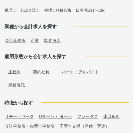
税理士
公認会計士
税理士科目合格
日商簿記(1〜3級)
業種から会計求人を探す
会計事務所
企業
監査法人
雇用形態から会計求人を探す
正社員
契約社員
パート・アルバイト
業務委託
特徴から探す
リモートワーク
Uターン・Iターン
フレックス
休日多め
会計事務所・税理士事務所
子育て支援（産休・育休）