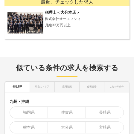
最近、チェックした求人
税理士＜大分本店＞
株式会社オーエフシィ
月給33万円以上 ...
似ている条件の求人を検索する
都道府県
現在のエリア
雇用形態
必要資格
こだわり条件
九州・沖縄
福岡県
佐賀県
長崎県
熊本県
大分県
宮崎県