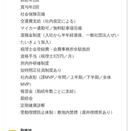
賞与年2回
社会保険完備
交通費支給（社内規定による）
マイカー通勤可／無料駐車場完備
退職金制度（入社から半年経過後、一般社団法人ぜい
たいきょう加入）
税理士会登録費・会費事務所全額負担
資格手当（税理士3万円／月）
所内外研修制度
短時間正社員制度あり
社内表彰（課MVP／年間／上半期／下半期／全体
MVP）
報奨金（勤続年数ごとに支給）
親睦会
定期健康診断
受動喫煙防止体制：敷地内禁煙（屋外喫煙所あり）
勤務地