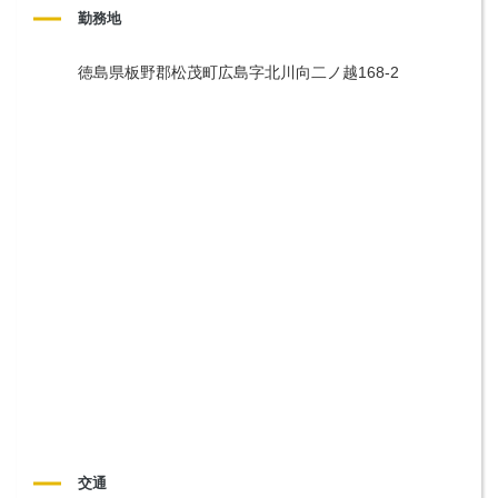
勤務地
徳島県板野郡松茂町広島字北川向二ノ越168-2 
交通