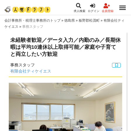
求人検索
ログイン
会員登録
会計事務所・税理士事務所のトップ
»
徳島県
»
板野郡松茂町
»
有限会社ティ
ケイエス
»
事務スタッフ
未経験者歓迎／データ入力／内勤のみ／長期休
暇は平均10連休以上取得可能／家庭や子育て
と両立したい方歓迎
事務スタッフ
有限会社ティケイエス