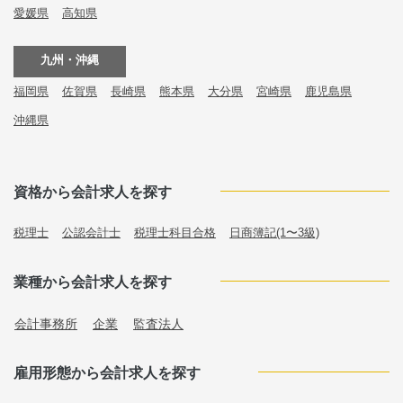
愛媛県
高知県
九州・沖縄
福岡県
佐賀県
長崎県
熊本県
大分県
宮崎県
鹿児島県
沖縄県
資格から会計求人を探す
税理士
公認会計士
税理士科目合格
日商簿記(1〜3級)
業種から会計求人を探す
会計事務所
企業
監査法人
雇用形態から会計求人を探す