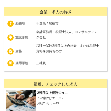
企業・求人の特徴
勤務地
千葉県 / 船橋市
会計事務所・税理士法人、コンサルティン
施設形態
グ会社
税理士試験2科目以上合格者、または税理士
資格
資格をお持ちの方
雇用形態
正社員
最近、チェックした求人
2科目以上税務ジュ...
この案件はエージェ...
月給25万円～43...