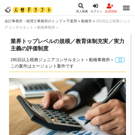
求人検索
ログイン
会員登録
会計事務所・税理士事務所のトップ
»
千葉県
»
船橋市
»
2科目以上税務ジュニ
アコンサルタント＜船橋事務所＞
業界トップレベルの規模／教育体制充実／実力
主義の評価制度
2科目以上税務ジュニアコンサルタント＜船橋事務所＞
この案件はエージェント案件です