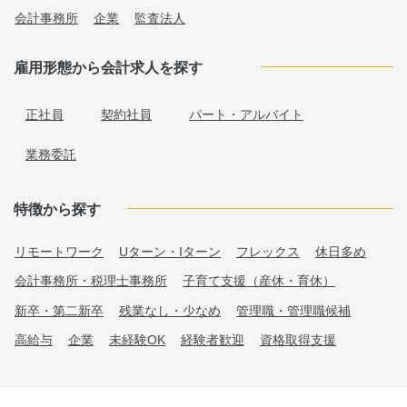
会計事務所
企業
監査法人
雇用形態から会計求人を探す
正社員
契約社員
パート・アルバイト
業務委託
特徴から探す
リモートワーク
Uターン・Iターン
フレックス
休日多め
会計事務所・税理士事務所
子育て支援（産休・育休）
新卒・第二新卒
残業なし・少なめ
管理職・管理職候補
高給与
企業
未経験OK
経験者歓迎
資格取得支援