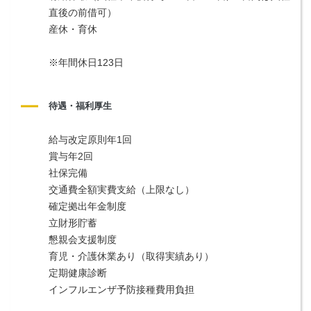
直後の前借可）
産休・育休
※年間休日123日
待遇・福利厚生
給与改定原則年1回
賞与年2回
社保完備
交通費全額実費支給（上限なし）
確定拠出年金制度
立財形貯蓄
懇親会支援制度
育児・介護休業あり（取得実績あり）
定期健康診断
インフルエンザ予防接種費用負担