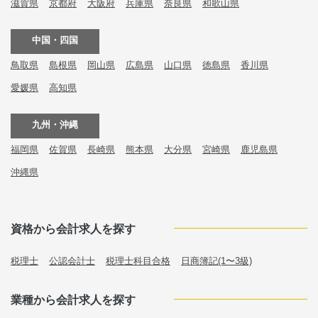
滋賀県
京都府
大阪府
兵庫県
奈良県
和歌山県
中国・四国
鳥取県
島根県
岡山県
広島県
山口県
徳島県
香川県
愛媛県
高知県
九州・沖縄
福岡県
佐賀県
長崎県
熊本県
大分県
宮崎県
鹿児島県
沖縄県
資格から会計求人を探す
税理士
公認会計士
税理士科目合格
日商簿記(1〜3級)
業種から会計求人を探す