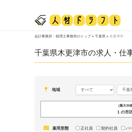
会計事務所・税理士事務所のトップ
»
千葉県
»
木更津市
千葉県木更津市の求人・仕
地域
(最大3
1 の
雇用形態
正社員
契約社員
パ