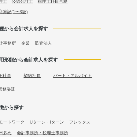
理士
公認会計士
税理士科目合格
商簿記(1〜3級)
種から会計求人を探す
計事務所
企業
監査法人
用形態から会計求人を探す
正社員
契約社員
パート・アルバイト
業務委託
徴から探す
モートワーク
Uターン・Iターン
フレックス
日多め
会計事務所・税理士事務所