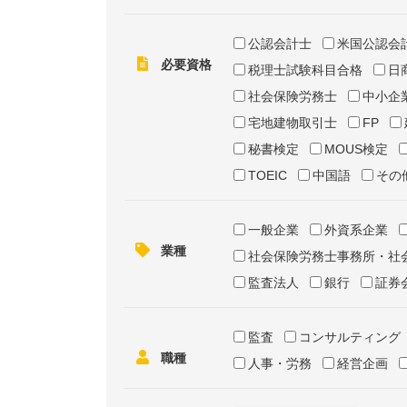
公認会計士
米国公認会
必要資格
税理士試験科目合格
日
社会保険労務士
中小企
宅地建物取引士
FP
秘書検定
MOUS検定
TOEIC
中国語
その
一般企業
外資系企業
業種
社会保険労務士事務所・社
監査法人
銀行
証券
監査
コンサルティング
職種
人事・労務
経営企画