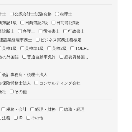
計士
公認会計士試験合格
税理士
商簿記1級
日商簿記2級
日商簿記3級
業診断士
弁護士
司法書士
行政書士
建設業経理事務士
ビジネス実務法務検定
英検1級
英検準1級
英検2級
TOEFL
他の外国語
普通自動車免許
必要資格無し
会計事務所・税理士法人
会保険労務士法人
コンサルティング会社
会社
その他
税務・会計
経理・財務
総務・経理
法務
IR
その他