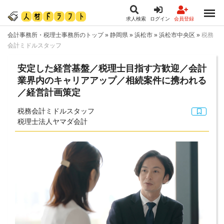
求人検索
ログイン
会員登録
会計事務所・税理士事務所のトップ
»
静岡県
»
浜松市
»
浜松市中央区
»
税務
会計ミドルスタッフ
安定した経営基盤／税理士目指す方歓迎／会計
業界内のキャリアアップ／相続案件に携われる
／経営計画策定
税務会計ミドルスタッフ
税理士法人ヤマダ会計