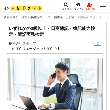
求人検索
ログイン
会員登録
会計事務所・税理士事務所のトップ
»
熊本県
»
八代市
»
税務会計スタッフ
いずれかの3級以上・日商簿記・簿記能力検
定・簿記実務検定
税務会計スタッフ
この案件はエージェント案件です