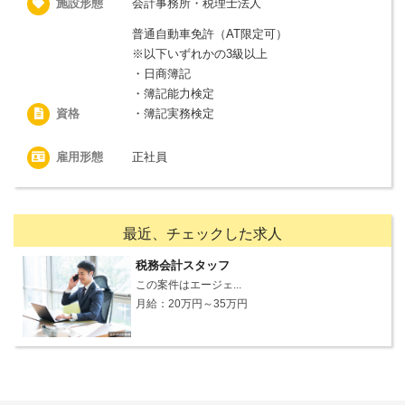
施設形態
会計事務所・税理士法人
普通自動車免許（AT限定可）
※以下いずれかの3級以上
・日商簿記
・簿記能力検定
資格
・簿記実務検定
雇用形態
正社員
最近、チェックした求人
税務会計スタッフ
この案件はエージェ...
月給：20万円～35万円