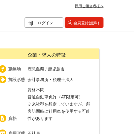
採用ご担当者様へ
ログイン
会員登録(無料)
企業・求人の特徴
勤務地
鹿児島県 / 鹿児島市
施設形態
会計事務所・税理士法人
資格不問
普通自動車免許（AT限定可）
※来社型を想定していますが、顧
客訪問時に社用車を使用する可能
資格
性があります
雇用形態
正社員