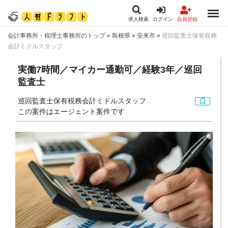
求人検索
ログイン
会員登録
会計事務所・税理士事務所のトップ
»
島根県
»
安来市
»
巡回監査士保有税務
会計ミドルスタッフ
実働7時間／マイカー通勤可／経験3年／巡回
監査士
巡回監査士保有税務会計ミドルスタッフ
この案件はエージェント案件です