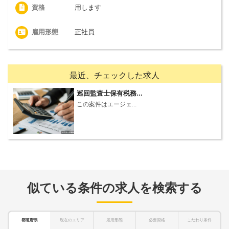
資格
用します
雇用形態
正社員
最近、チェックした求人
巡回監査士保有税務...
この案件はエージェ...
似ている条件の求人を検索する
都道府県
現在のエリア
雇用形態
必要資格
こだわり条件