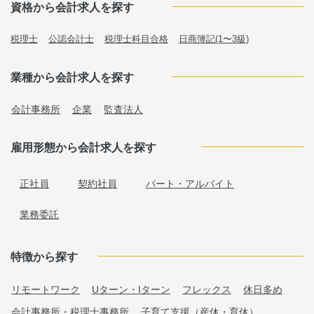
資格から会計求人を探す
税理士
公認会計士
税理士科目合格
日商簿記(1〜3級)
業種から会計求人を探す
会計事務所
企業
監査法人
雇用形態から会計求人を探す
正社員
契約社員
パート・アルバイト
業務委託
特徴から探す
リモートワーク
Uターン・Iターン
フレックス
休日多め
会計事務所・税理士事務所
子育て支援（産休・育休）