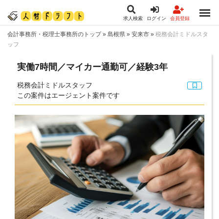
求人検索
ログイン
会員登録
会計事務所・税理士事務所のトップ
»
島根県
»
安来市
»
税務会計ミドルスタ
ッフ
実働7時間／マイカー通勤可／経験3年
税務会計ミドルスタッフ
この案件はエージェント案件です